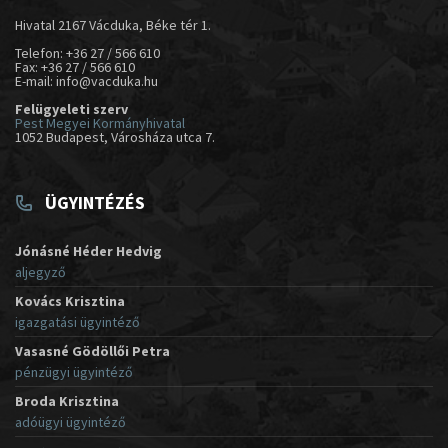
Hivatal 2167 Vácduka, Béke tér 1.
Telefon: +36 27 / 566 610
Fax: +36 27 / 566 610
E-mail: info@vacduka.hu
Felügyeleti szerv
Pest Megyei Kormányhivatal
1052 Budapest, Városháza utca 7.
ÜGYINTÉZÉS
Jónásné Héder Hedvig
aljegyző
Kovács Krisztina
igazgatási ügyintéző
Vasasné Gödöllői Petra
pénzügyi ügyintéző
Broda Krisztina
adóügyi ügyintéző