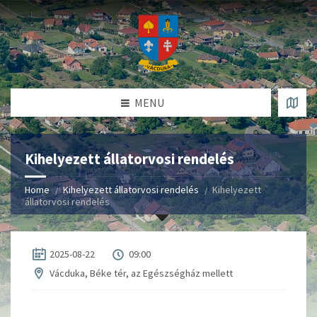
MENU
Kihelyezett állatorvosi rendelés
Home
Kihelyezett állatorvosi rendelés
Kihelyezett
állatorvosi rendelés
2025-08-22
09:00
Vácduka, Béke tér, az Egészségház mellett