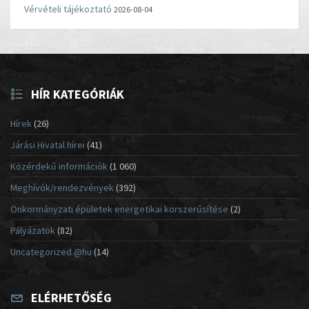
Vérvételi tájékoztató
2026-08-04
HÍR KATEGÓRIÁK
Hírek
(26)
Járási Hivatal hírei
(41)
Közérdekű információk
(1 060)
Meghívók/rendezvények
(392)
Önkormányzati épületek energetikai korszerűsítése
(2)
Pályázatok
(82)
Uncategorized @hu
(14)
ELÉRHETŐSÉG