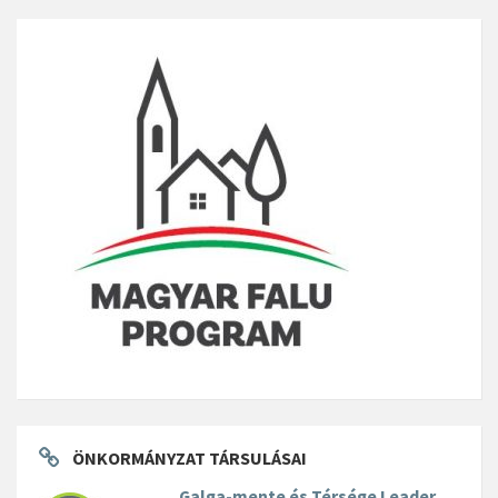
ÖNKORMÁNYZAT TÁRSULÁSAI
Galga-mente és Térsége Leader