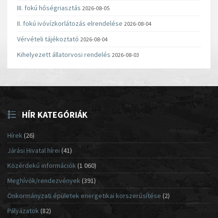
III. fokú hőségriasztás
2026-08-05
II. fokú ivóvízkorlátozás elrendelése
2026-08-04
Vérvételi tájékoztató
2026-08-04
Kihelyezett állatorvosi rendelés
2026-08-03
HÍR KATEGÓRIÁK
Hírek
(26)
Járási Hivatal hírei
(41)
Közérdekű információk
(1 060)
Meghívók/rendezvények
(391)
Önkormányzati épületek energetikai korszerűsítése
(2)
Pályázatok
(82)