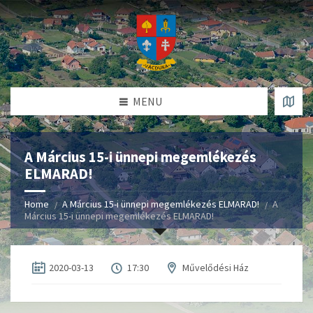
MENU
A Március 15-i ünnepi megemlékezés
ELMARAD!
Home
A Március 15-i ünnepi megemlékezés ELMARAD!
A
Március 15-i ünnepi megemlékezés ELMARAD!
2020-03-13
17:30
Művelődési Ház