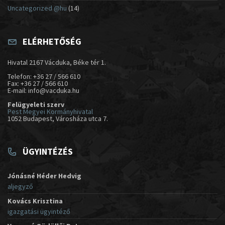
Uncategorized @hu
(14)
ELÉRHETŐSÉG
Hivatal 2167 Vácduka, Béke tér 1.
Telefon: +36 27 / 566 610
Fax: +36 27 / 566 610
E-mail: info@vacduka.hu
Felügyeleti szerv
Pest Megyei Kormányhivatal
1052 Budapest, Városháza utca 7.
ÜGYINTÉZÉS
Jónásné Héder Hedvig
aljegyző
Kovács Krisztina
igazgatási ügyintéző