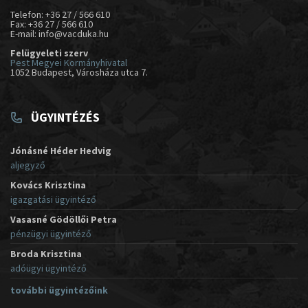
Telefon: +36 27 / 566 610
Fax: +36 27 / 566 610
E-mail: info@vacduka.hu
Felügyeleti szerv
Pest Megyei Kormányhivatal
1052 Budapest, Városháza utca 7.
ÜGYINTÉZÉS
Jónásné Héder Hedvig
aljegyző
Kovács Krisztina
igazgatási ügyintéző
Vasasné Gödöllői Petra
pénzügyi ügyintéző
Broda Krisztina
adóügyi ügyintéző
további ügyintézőink