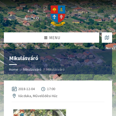
MENU
Mikulásváró
Home
Mikulásváró
Mikulásváró
2018-12-04
17:00
Vácduka, Művelődési Ház