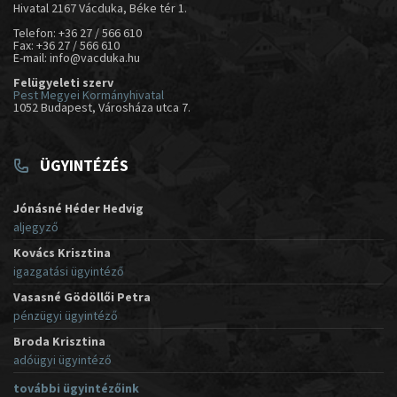
Hivatal 2167 Vácduka, Béke tér 1.
Telefon: +36 27 / 566 610
Fax: +36 27 / 566 610
E-mail: info@vacduka.hu
Felügyeleti szerv
Pest Megyei Kormányhivatal
1052 Budapest, Városháza utca 7.
ÜGYINTÉZÉS
Jónásné Héder Hedvig
aljegyző
Kovács Krisztina
igazgatási ügyintéző
Vasasné Gödöllői Petra
pénzügyi ügyintéző
Broda Krisztina
adóügyi ügyintéző
további ügyintézőink