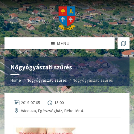
MENU
Nőgyógyászati szűrés
Home
Nőgyógyászati szűrés
Nőgyógyászati szűrés
2019-07-05
15:00
Vácduka, Egészségház, Béke tér 4.