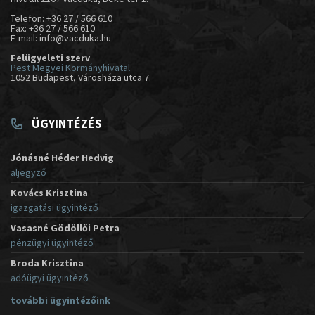
Telefon: +36 27 / 566 610
Fax: +36 27 / 566 610
E-mail: info@vacduka.hu
Felügyeleti szerv
Pest Megyei Kormányhivatal
1052 Budapest, Városháza utca 7.
ÜGYINTÉZÉS
Jónásné Héder Hedvig
aljegyző
Kovács Krisztina
igazgatási ügyintéző
Vasasné Gödöllői Petra
pénzügyi ügyintéző
Broda Krisztina
adóügyi ügyintéző
további ügyintézőink