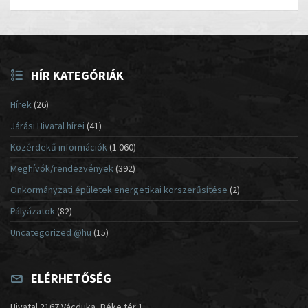
HÍR KATEGÓRIÁK
Hírek
(26)
Járási Hivatal hírei
(41)
Közérdekű információk
(1 060)
Meghívók/rendezvények
(392)
Önkormányzati épületek energetikai korszerűsítése
(2)
Pályázatok
(82)
Uncategorized @hu
(15)
ELÉRHETŐSÉG
Hivatal 2167 Vácduka, Béke tér 1.