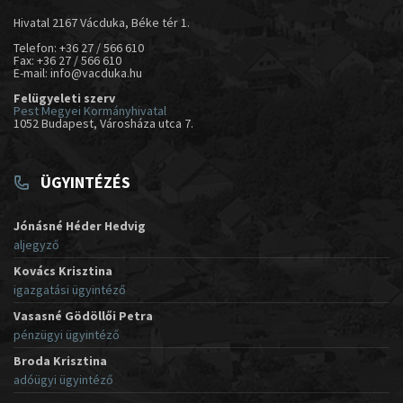
Hivatal 2167 Vácduka, Béke tér 1.
Telefon: +36 27 / 566 610
Fax: +36 27 / 566 610
E-mail: info@vacduka.hu
Felügyeleti szerv
Pest Megyei Kormányhivatal
1052 Budapest, Városháza utca 7.
ÜGYINTÉZÉS
Jónásné Héder Hedvig
aljegyző
Kovács Krisztina
igazgatási ügyintéző
Vasasné Gödöllői Petra
pénzügyi ügyintéző
Broda Krisztina
adóügyi ügyintéző