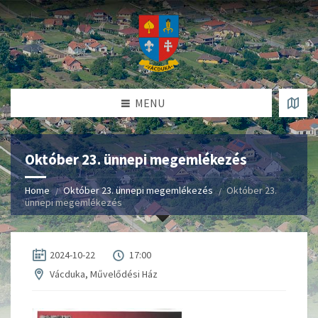
MENU
Október 23. ünnepi megemlékezés
Home
Október 23. ünnepi megemlékezés
Október 23.
ünnepi megemlékezés
2024-10-22
17:00
Vácduka, Művelődési Ház