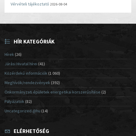
Vérvételi tájékoztató
2026-08-04
HÍR KATEGÓRIÁK
Hírek
(26)
Járási Hivatal hírei
(41)
Közérdekű információk
(1 060)
Meghívók/rendezvények
(392)
Önkormányzati épületek energetikai korszerűsítése
(2)
Pályázatok
(82)
Uncategorized @hu
(14)
ELÉRHETŐSÉG