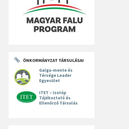
ÖNKORMÁNYZAT TÁRSULÁSAI
Galga-mente és
Térsége Leader
Egyesület
ITET – Izotóp
Tájékoztató és
Ellenőrző Társulás