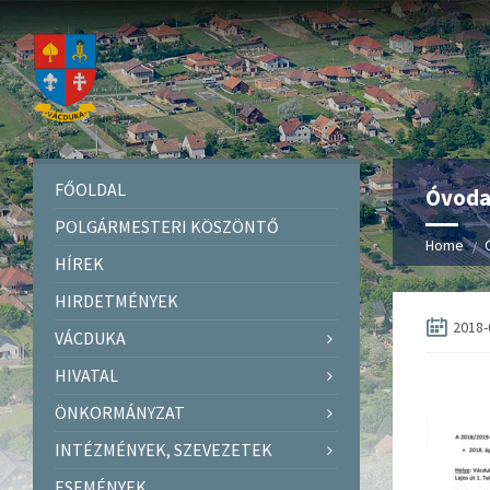
FŐOLDAL
Óvodai
POLGÁRMESTERI KÖSZÖNTŐ
Home
HÍREK
HIRDETMÉNYEK
2018-
VÁCDUKA
HIVATAL
ÖNKORMÁNYZAT
INTÉZMÉNYEK, SZEVEZETEK
ESEMÉNYEK