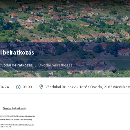
 beiratkozás
Óvodai beiratkozás
Óvodai beiratkozás
04-24
08:00
Vácdukai Brunszvik Teréz Óvoda, 2167 Vácduka Ko