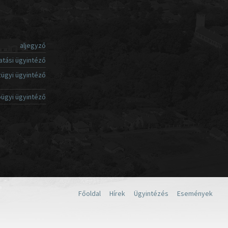
aljegyző
atási ügyintéző
ügyi ügyintéző
ügyi ügyintéző
Főoldal
Hírek
Ügyintézés
Események