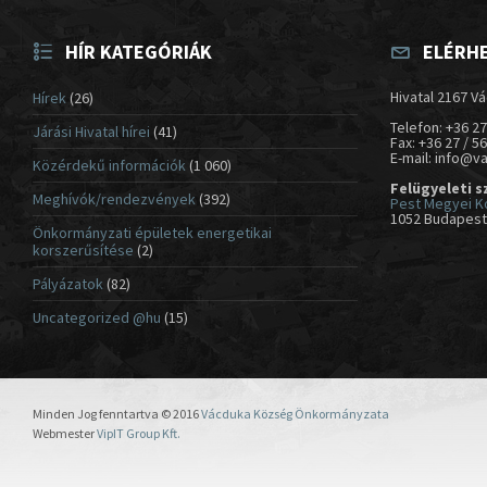
HÍR KATEGÓRIÁK
ELÉRH
Hivatal 2167 Vá
Hírek
(26)
Telefon: +36 27
Járási Hivatal hírei
(41)
Fax: +36 27 / 5
E-mail: info@v
Közérdekű információk
(1 060)
Felügyeleti s
Meghívók/rendezvények
(392)
Pest Megyei K
1052 Budapest,
Önkormányzati épületek energetikai
korszerűsítése
(2)
Pályázatok
(82)
Uncategorized @hu
(15)
Minden Jog fenntartva © 2016
Vácduka Község Önkormányzata
Webmester
VipIT Group Kft.