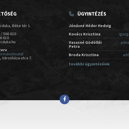
ETŐSÉG
ÜGYINTÉZÉS
cduka, Béke tér 1.
Jónásné Héder Hedvig
 / 566 610
Kovács Krisztina
igazg
66 610
acduka.hu
Vasasné Gödöllői
pénz
Petra
zerv
ormányhivatal
Broda Krisztina
adó
 Városháza utca 7.
további ügyintézőink