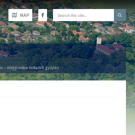
MAP
s – elektronikai hulladék gyűjtés