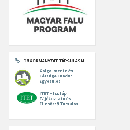
ÖNKORMÁNYZAT TÁRSULÁSAI
Galga-mente és
Térsége Leader
Egyesület
ITET – Izotóp
Tájékoztató és
Ellenőrző Társulás