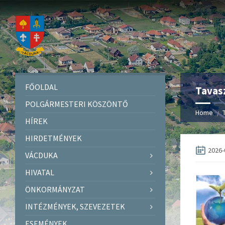
FŐOLDAL
Tavasz
POLGÁRMESTERI KÖSZÖNTŐ
Home
HÍREK
HIRDETMÉNYEK
2026-
VÁCDUKA
HIVATAL
ÖNKORMÁNYZAT
INTÉZMÉNYEK, SZEVEZETEK
ESEMÉNYEK