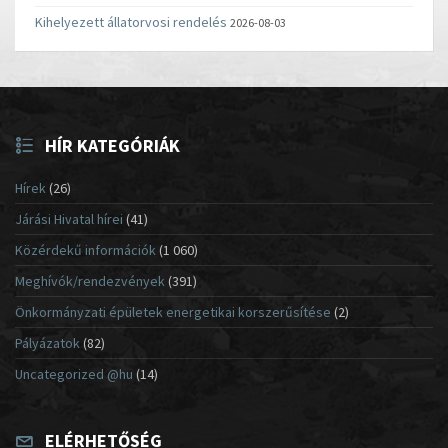
Kihelyezett állatorvosi rendelés
2026-08-03
HÍR KATEGÓRIÁK
Hírek
(26)
Járási Hivatal hírei
(41)
Közérdekű információk
(1 060)
Meghívók/rendezvények
(391)
Önkormányzati épületek energetikai korszerűsítése
(2)
Pályázatok
(82)
Uncategorized @hu
(14)
ELÉRHETŐSÉG