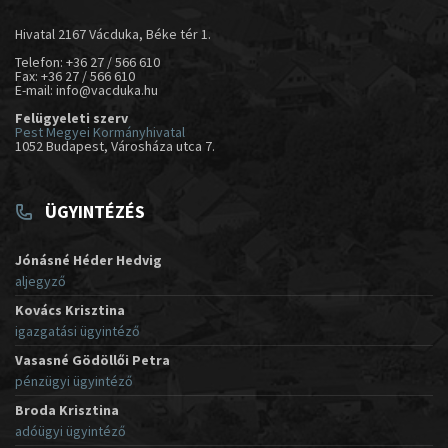
Hivatal 2167 Vácduka, Béke tér 1.
Telefon: +36 27 / 566 610
Fax: +36 27 / 566 610
E-mail: info@vacduka.hu
Felügyeleti szerv
Pest Megyei Kormányhivatal
1052 Budapest, Városháza utca 7.
ÜGYINTÉZÉS
Jónásné Héder Hedvig
aljegyző
Kovács Krisztina
igazgatási ügyintéző
Vasasné Gödöllői Petra
pénzügyi ügyintéző
Broda Krisztina
adóügyi ügyintéző