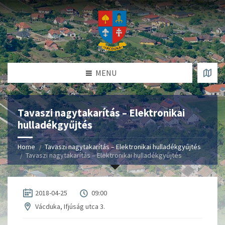
MENU
Tavaszi nagytakarítás – Elektronikai
hulladékgyűjtés
Home
Tavaszi nagytakarítás – Elektronikai hulladékgyűjtés
Tavaszi nagytakarítás – Elektronikai hulladékgyűjtés
2018-04-25
09:00
Vácduka, Ifjúság utca 3.