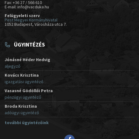
Fax: +36 27 / 566 610
E-mail: info@vacduka.hu
Felügyeleti szerv
Pest Megyei Kormányhivatal
1052 Budapest, Városháza utca 7.
ÜGYINTÉZÉS
Jónásné Héder Hedvig
aljegyző
Kovács Krisztina
igazgatási ügyintéző
Vasasné Gödöllői Petra
pénzügyi ügyintéző
Broda Krisztina
adóügyi ügyintéző
további ügyintézőink