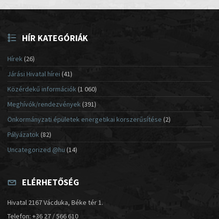
HÍR KATEGÓRIÁK
Hírek
(26)
Járási Hivatal hírei
(41)
Közérdekű információk
(1 060)
Meghívók/rendezvények
(391)
Önkormányzati épületek energetikai korszerűsítése
(2)
Pályázatok
(82)
Uncategorized @hu
(14)
ELÉRHETŐSÉG
Hivatal 2167 Vácduka, Béke tér 1.
Telefon: +36 27 / 566 610