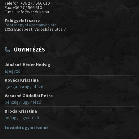
Telefon: +36 27 / 566 610
Fax: +36 27 / 566 610
E-mail: info@vacduka.hu
Felügyeleti szerv
Pest Megyei Kormányhivatal
1052 Budapest, Városháza utca 7.
ÜGYINTÉZÉS
Jónásné Héder Hedvig
aljegyző
Kovács Krisztina
igazgatási ügyintéző
Vasasné Gödöllői Petra
pénzügyi ügyintéző
Broda Krisztina
adóügyi ügyintéző
további ügyintézőink