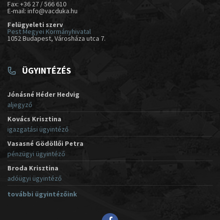
Fax: +36 27 / 566 610
E-mail: info@vacduka.hu
Felügyeleti szerv
Pest Megyei Kormányhivatal
1052 Budapest, Városháza utca 7.
ÜGYINTÉZÉS
Jónásné Héder Hedvig
aljegyző
Kovács Krisztina
igazgatási ügyintéző
Vasasné Gödöllői Petra
pénzügyi ügyintéző
Broda Krisztina
adóügyi ügyintéző
további ügyintézőink