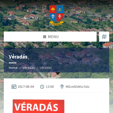
MENU
Véradás
Home
Véradás
Véradás
2017-08-04
13:00
Művelődési ház