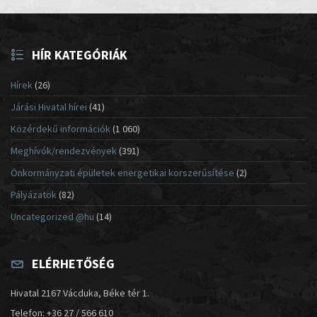
HÍR KATEGÓRIÁK
Hírek
(26)
Járási Hivatal hírei
(41)
Közérdekű információk
(1 060)
Meghívók/rendezvények
(391)
Önkormányzati épületek energetikai korszerűsítése
(2)
Pályázatok
(82)
Uncategorized @hu
(14)
ELÉRHETŐSÉG
Hivatal 2167 Vácduka, Béke tér 1.
Telefon: +36 27 / 566 610