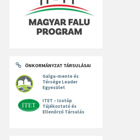
ÖNKORMÁNYZAT TÁRSULÁSAI
Galga-mente és
Térsége Leader
Egyesület
ITET – Izotóp
Tájékoztató és
Ellenőrző Társulás