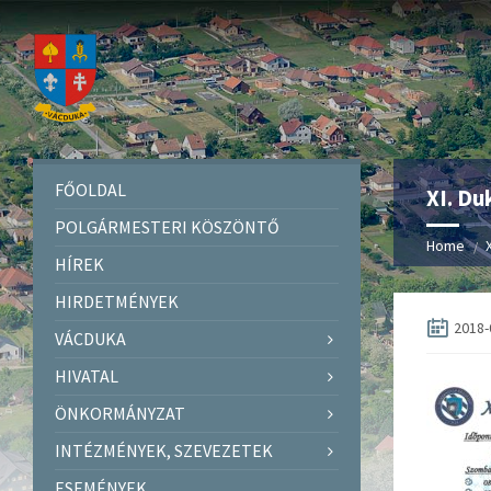
FŐOLDAL
XI. Du
POLGÁRMESTERI KÖSZÖNTŐ
Home
HÍREK
HIRDETMÉNYEK
2018-
VÁCDUKA
HIVATAL
ÖNKORMÁNYZAT
INTÉZMÉNYEK, SZEVEZETEK
ESEMÉNYEK