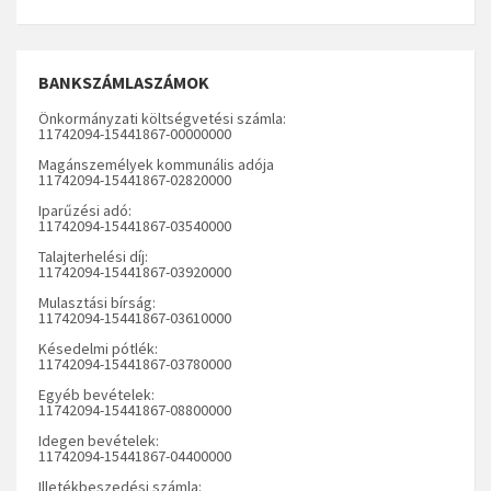
BANKSZÁMLASZÁMOK
Önkormányzati költségvetési számla:
11742094-15441867-00000000
Magánszemélyek kommunális adója
11742094-15441867-02820000
Iparűzési adó:
11742094-15441867-03540000
Talajterhelési díj:
11742094-15441867-03920000
Mulasztási bírság:
11742094-15441867-03610000
Késedelmi pótlék:
11742094-15441867-03780000
Egyéb bevételek:
11742094-15441867-08800000
Idegen bevételek:
11742094-15441867-04400000
Illetékbeszedési számla: