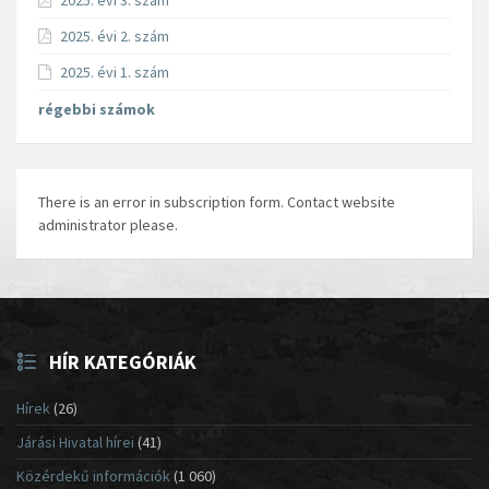
2025. évi 3. szám
2025. évi 2. szám
2025. évi 1. szám
régebbi számok
There is an error in subscription form. Contact website
administrator please.
HÍR KATEGÓRIÁK
Hírek
(26)
Járási Hivatal hírei
(41)
Közérdekű információk
(1 060)