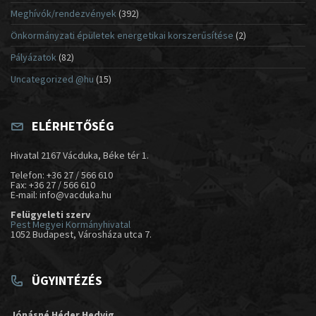
Meghívók/rendezvények
(392)
Önkormányzati épületek energetikai korszerűsítése
(2)
Pályázatok
(82)
Uncategorized @hu
(15)
ELÉRHETŐSÉG
Hivatal 2167 Vácduka, Béke tér 1.
Telefon: +36 27 / 566 610
Fax: +36 27 / 566 610
E-mail: info@vacduka.hu
Felügyeleti szerv
Pest Megyei Kormányhivatal
1052 Budapest, Városháza utca 7.
ÜGYINTÉZÉS
Jónásné Héder Hedvig