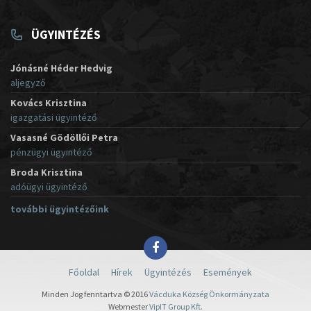
ÜGYINTÉZÉS
Jónásné Héder Hedvig
aljegyző
Kovács Krisztina
igazgatási ügyintéző
Vasasné Gödöllői Petra
pénzügyi ügyintéző
Broda Krisztina
adóügyi ügyintéző
további ügyintézőink
Főoldal
Hírek
Ügyintézés
Események
Minden Jog fenntartva © 2016
Vácduka Község Önkormányzata
Webmester
VipIT Group Kft.