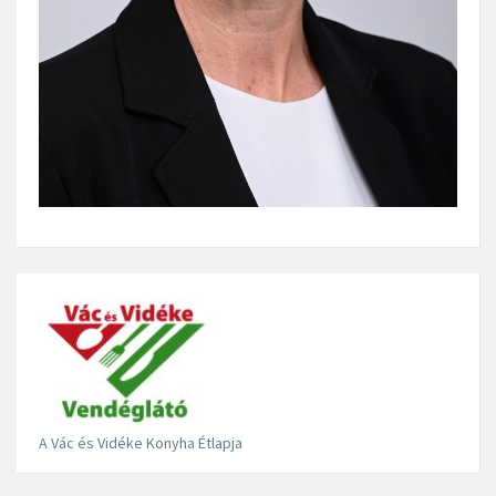
A Vác és Vidéke Konyha Étlapja