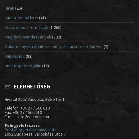
Hírek
(26)
Járási Hivatal hírei
(41)
Közérdekű információk
(1 060)
Meghívók/rendezvények
(392)
Önkormányzati épületek energetikai korszerűsítése
(2)
Pályázatok
(82)
Uncategorized @hu
(15)
ELÉRHETŐSÉG
Hivatal 2167 Vácduka, Béke tér 1.
Telefon: +36 27 / 566 610
Fax: +36 27 / 566 610
E-mail: info@vacduka.hu
Felügyeleti szerv
Pest Megyei Kormányhivatal
1052 Budapest, Városháza utca 7.