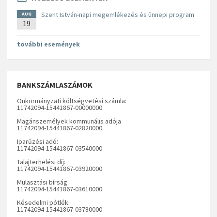
Szent István-napi megemlékezés és ünnepi program
AUG
19
további események
BANKSZÁMLASZÁMOK
Önkormányzati költségvetési számla:
11742094-15441867-00000000
Magánszemélyek kommunális adója
11742094-15441867-02820000
Iparűzési adó:
11742094-15441867-03540000
Talajterhelési díj:
11742094-15441867-03920000
Mulasztási bírság:
11742094-15441867-03610000
Késedelmi pótlék:
11742094-15441867-03780000