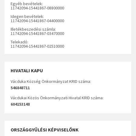
Egyéb bevételek:
11742094-15441867-08800000
Idegen bevételek:
11742094-15441867-04400000
Illetékbeszedési számla:
11742094-15441867-03470000
Telekadó:
11742094-15441867-02510000
HIVATALI KAPU
Vácduka Község Önkormányzat KRID száma:
546848711
Vácdukai Közös Önkormányzati Hivatal KRID száma:
604153148
ORSZÁGGYŰLÉSI KÉPVISELŐNK