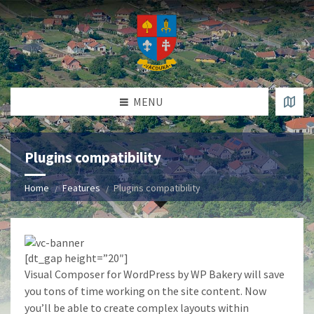
MENU
Plugins compatibility
Home
Features
Plugins compatibility
[dt_gap height=”20″]
Visual Composer for WordPress by WP Bakery will save
you tons of time working on the site content. Now
you’ll be able to create complex layouts within