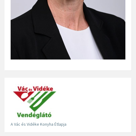
A Vác és Vidéke Konyha Étlapja