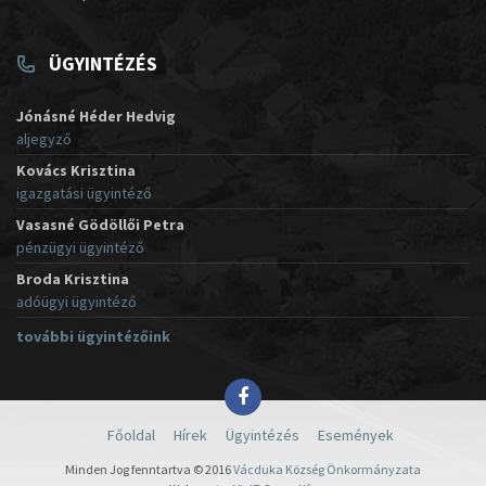
ÜGYINTÉZÉS
Jónásné Héder Hedvig
aljegyző
Kovács Krisztina
igazgatási ügyintéző
Vasasné Gödöllői Petra
pénzügyi ügyintéző
Broda Krisztina
adóügyi ügyintéző
további ügyintézőink
Főoldal
Hírek
Ügyintézés
Események
Minden Jog fenntartva © 2016
Vácduka Község Önkormányzata