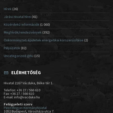
Hírek
(26)
Járási Hivatal hírei
(41)
Közérdekű információk
(1 060)
Meghívók/rendezvények
(392)
Önkormányzati épületek energetikai korszerűsítése
(2)
Pályázatok
(82)
Uncategorized @hu
(15)
ELÉRHETŐSÉG
Hivatal 2167 Vácduka, Béke tér 1.
Telefon: +36 27 / 566 610
Fax: +36 27 / 566 610
E-mail: info@vacduka.hu
Felügyeleti szerv
Pest Megyei Kormányhivatal
1052 Budapest, Városháza utca 7.