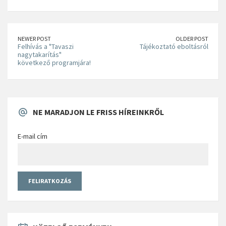
NEWER POST
OLDER POST
Felhívás a "Tavaszi
Tájékoztató eboltásról
nagytakarítás"
következő programjára!
NE MARADJON LE FRISS HÍREINKRŐL
E-mail cím