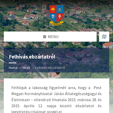
MENU
Felhívás ebzárlatról
Home
Hírek
Felhívás ebzárlatról
Felhívjuk a lakosság figyelmét arra, hogy a Pest
Megyei Kormányhivatal Járási Állategészségügyi és
Élelmiszer – ellenőrző Hivatala 2015. március 28. és
2015. április 12. napja között ebzárlatot és
legeltetési tilalmat rendel el.