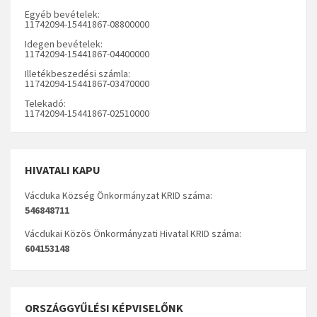
Egyéb bevételek:
11742094-15441867-08800000
Idegen bevételek:
11742094-15441867-04400000
Illetékbeszedési számla:
11742094-15441867-03470000
Telekadó:
11742094-15441867-02510000
HIVATALI KAPU
Vácduka Község Önkormányzat KRID száma:
546848711
Vácdukai Közös Önkormányzati Hivatal KRID száma:
604153148
ORSZÁGGYŰLÉSI KÉPVISELŐNK