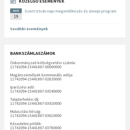
KÖZELGŐ ESEMÉNYEK
Szent István-napi megemlékezés és ünnepi program
AUG
19
további események
BANKSZÁMLASZÁMOK
Önkormányzati költségvetési számla:
11742094-15441867-00000000
Magánszemélyek kommunális adója
11742094-15441867-02820000
Iparűzési adó:
11742094-15441867-03540000
Talajterhelési díj:
11742094-15441867-03920000
Mulasztási bírság:
11742094-15441867-03610000
Késedelmi pótlék:
11742094-15441867-03780000