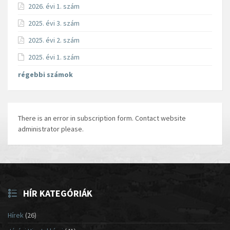
2026. évi 1. szám
2025. évi 3. szám
2025. évi 2. szám
2025. évi 1. szám
régebbi számok
There is an error in subscription form. Contact website
administrator please.
HÍR KATEGÓRIÁK
Hírek
(26)