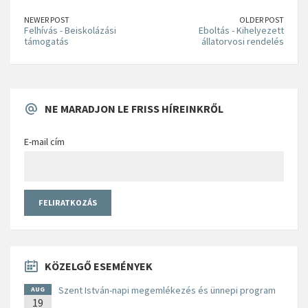
NEWER POST
OLDER POST
Felhívás - Beiskolázási
Eboltás - Kihelyezett
támogatás
állatorvosi rendelés
NE MARADJON LE FRISS HÍREINKRŐL
E-mail cím
KÖZELGŐ ESEMÉNYEK
Szent István-napi megemlékezés és ünnepi program
AUG
19