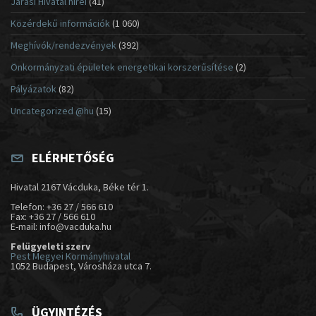
Járási Hivatal hírei
(41)
Közérdekű információk
(1 060)
Meghívók/rendezvények
(392)
Önkormányzati épületek energetikai korszerűsítése
(2)
Pályázatok
(82)
Uncategorized @hu
(15)
ELÉRHETŐSÉG
Hivatal 2167 Vácduka, Béke tér 1.
Telefon: +36 27 / 566 610
Fax: +36 27 / 566 610
E-mail: info@vacduka.hu
Felügyeleti szerv
Pest Megyei Kormányhivatal
1052 Budapest, Városháza utca 7.
ÜGYINTÉZÉS