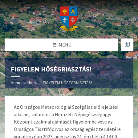
MENU
FIGYELEM HŐSÉGRIASZTÁS!
Home
Hírek
FIGYELEM HŐSÉGRIASZTÁS!
Az Országos Meteorológiai Szolgálat előrejelzési
adatait, valamint a Nemzeti Népegészségügyi
Központ szakmai ajánlását figyelembe véve az
Országos Tisztifőorvos az ország egész területére
vonatkozóan 2023. augusztus 21-én (hétfő) 14:00