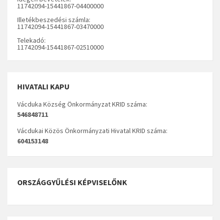
11742094-15441867-04400000
Illetékbeszedési számla:
11742094-15441867-03470000
Telekadó:
11742094-15441867-02510000
HIVATALI KAPU
Vácduka Község Önkormányzat KRID száma:
546848711
Vácdukai Közös Önkormányzati Hivatal KRID száma:
604153148
ORSZÁGGYŰLÉSI KÉPVISELŐNK