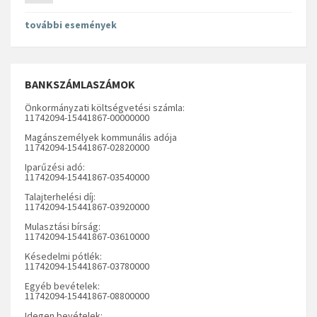
további események
BANKSZÁMLASZÁMOK
Önkormányzati költségvetési számla:
11742094-15441867-00000000
Magánszemélyek kommunális adója
11742094-15441867-02820000
Iparűzési adó:
11742094-15441867-03540000
Talajterhelési díj:
11742094-15441867-03920000
Mulasztási bírság:
11742094-15441867-03610000
Késedelmi pótlék:
11742094-15441867-03780000
Egyéb bevételek:
11742094-15441867-08800000
Idegen bevételek: