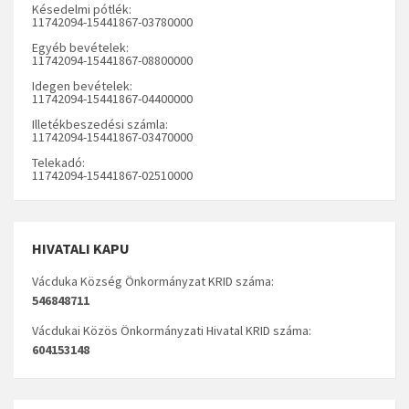
Késedelmi pótlék:
11742094-15441867-03780000
Egyéb bevételek:
11742094-15441867-08800000
Idegen bevételek:
11742094-15441867-04400000
Illetékbeszedési számla:
11742094-15441867-03470000
Telekadó:
11742094-15441867-02510000
HIVATALI KAPU
Vácduka Község Önkormányzat KRID száma:
546848711
Vácdukai Közös Önkormányzati Hivatal KRID száma:
604153148