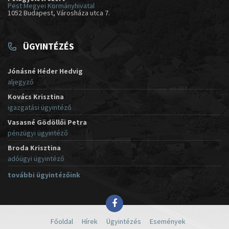
Pest Megyei Kormányhivatal
1052 Budapest, Városháza utca 7.
ÜGYINTÉZÉS
Jónásné Héder Hedvig
aljegyző
Kovács Krisztina
igazgatási ügyintéző
Vasasné Gödöllői Petra
pénzügyi ügyintéző
Broda Krisztina
adóügyi ügyintéző
további ügyintézőink
Főoldal
Hírek
Ügyintézés
Események