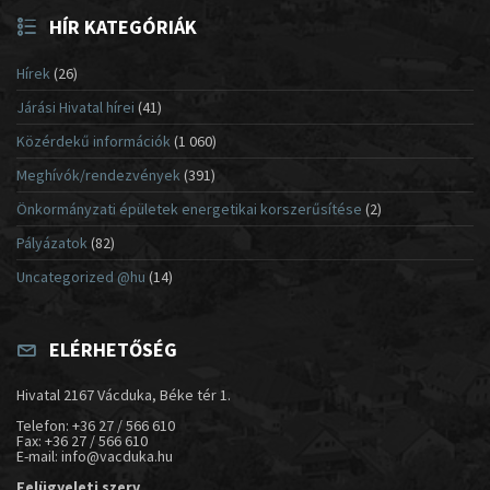
HÍR KATEGÓRIÁK
Hírek
(26)
Járási Hivatal hírei
(41)
Közérdekű információk
(1 060)
Meghívók/rendezvények
(391)
Önkormányzati épületek energetikai korszerűsítése
(2)
Pályázatok
(82)
Uncategorized @hu
(14)
ELÉRHETŐSÉG
Hivatal 2167 Vácduka, Béke tér 1.
Telefon: +36 27 / 566 610
Fax: +36 27 / 566 610
E-mail: info@vacduka.hu
Felügyeleti szerv