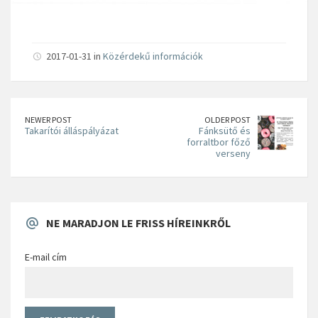
2017-01-31 in
Közérdekű információk
NEWER POST
OLDER POST
Takarítói álláspályázat
Fánksütő és
forraltbor főző
verseny
NE MARADJON LE FRISS HÍREINKRŐL
E-mail cím