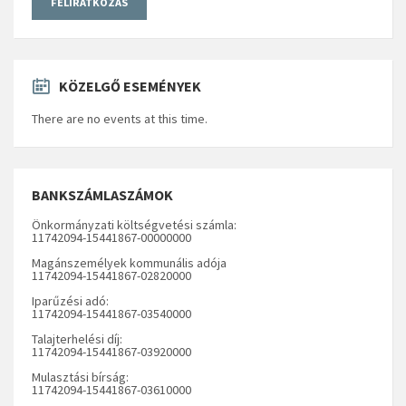
KÖZELGŐ ESEMÉNYEK
There are no events at this time.
BANKSZÁMLASZÁMOK
Önkormányzati költségvetési számla:
11742094-15441867-00000000
Magánszemélyek kommunális adója
11742094-15441867-02820000
Iparűzési adó:
11742094-15441867-03540000
Talajterhelési díj:
11742094-15441867-03920000
Mulasztási bírság:
11742094-15441867-03610000