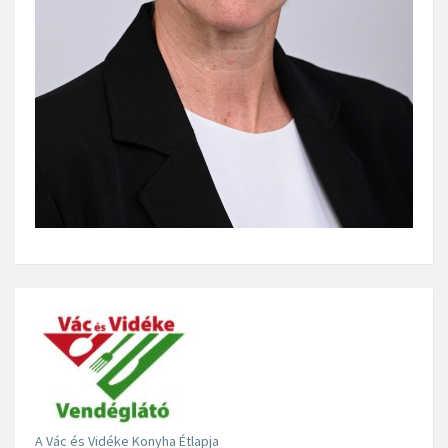
A Vác és Vidéke Konyha Étlapja