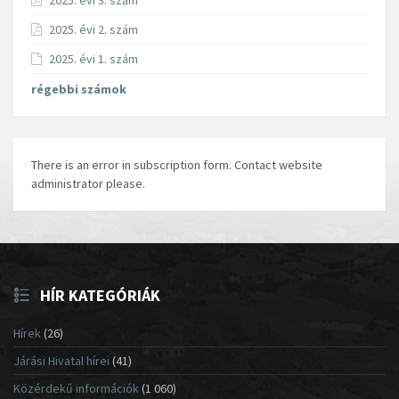
2025. évi 3. szám
2025. évi 2. szám
2025. évi 1. szám
régebbi számok
There is an error in subscription form. Contact website
administrator please.
HÍR KATEGÓRIÁK
Hírek
(26)
Járási Hivatal hírei
(41)
Közérdekű információk
(1 060)