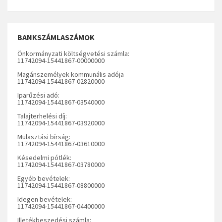
BANKSZÁMLASZÁMOK
Önkormányzati költségvetési számla:
11742094-15441867-00000000
Magánszemélyek kommunális adója
11742094-15441867-02820000
Iparűzési adó:
11742094-15441867-03540000
Talajterhelési díj:
11742094-15441867-03920000
Mulasztási bírság:
11742094-15441867-03610000
Késedelmi pótlék:
11742094-15441867-03780000
Egyéb bevételek:
11742094-15441867-08800000
Idegen bevételek:
11742094-15441867-04400000
Illetékbeszedési számla: