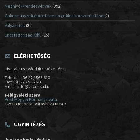
Meghívók/rendezvények
(392)
Önkormányzati épületek energetikai korszerűsítése
(2)
Pályázatok
(82)
Uncategorized @hu
(15)
ELÉRHETŐSÉG
Hivatal 2167 Vácduka, Béke tér 1.
Telefon: +36 27 / 566 610
Fax: +36 27 / 566 610
E-mail: info@vacduka.hu
Felügyeleti szerv
Pest Megyei Kormányhivatal
1052 Budapest, Városháza utca 7.
ÜGYINTÉZÉS
Jónásné Héder Hedvig