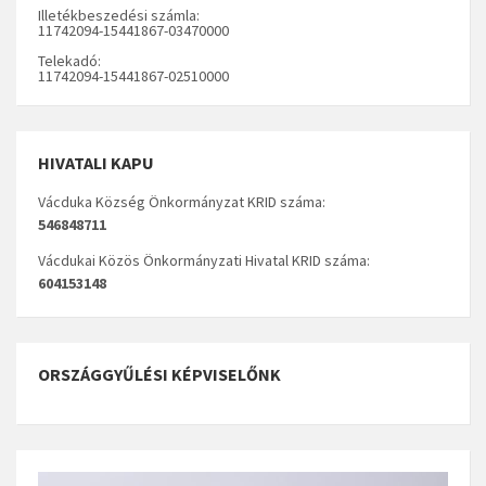
Illetékbeszedési számla:
11742094-15441867-03470000
Telekadó:
11742094-15441867-02510000
HIVATALI KAPU
Vácduka Község Önkormányzat KRID száma:
546848711
Vácdukai Közös Önkormányzati Hivatal KRID száma:
604153148
ORSZÁGGYŰLÉSI KÉPVISELŐNK