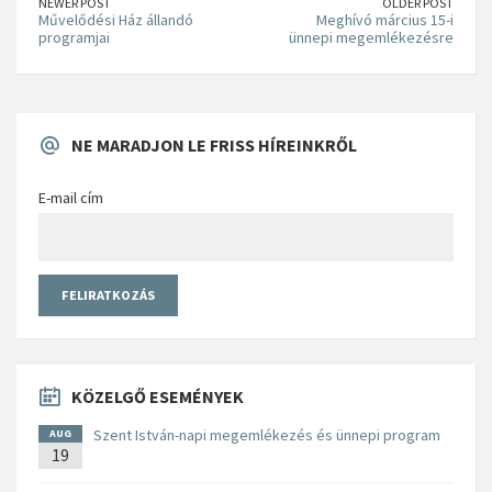
NEWER POST
OLDER POST
Művelődési Ház állandó
Meghívó március 15-i
programjai
ünnepi megemlékezésre
NE MARADJON LE FRISS HÍREINKRŐL
E-mail cím
KÖZELGŐ ESEMÉNYEK
Szent István-napi megemlékezés és ünnepi program
AUG
19