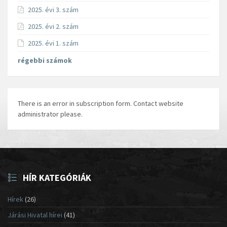
2025. évi 3. szám
2025. évi 2. szám
2025. évi 1. szám
régebbi számok
There is an error in subscription form. Contact website
administrator please.
HÍR KATEGÓRIÁK
Hírek
(26)
Járási Hivatal hírei
(41)