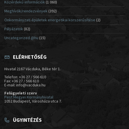
Közérdekű információk
(1 060)
Meghívók/rendezvények
(392)
Önkormányzati épületek energetikai korszerűsítése
(2)
Pályázatok
(82)
Uncategorized @hu
(15)
ELÉRHETŐSÉG
Hivatal 2167 Vácduka, Béke tér 1.
Telefon: +36 27 / 566 610
Fax: +36 27 / 566 610
E-mail: info@vacduka.hu
Felügyeleti szerv
Pest Megyei Kormányhivatal
1052 Budapest, Városháza utca 7.
ÜGYINTÉZÉS