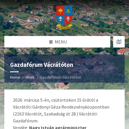
MENU
Gazdafórum Vácrátóton
Home
Hírek
Gazdafórum Vácrátóton
2026. március 5-én, csütörtökön 15 órától a
Vácrátóti Gárdonyi Géza Rendezvényközpontban
(2163 Vácrátót, Szabadság út 28.) Vácrátóti
Gazdafórum.
Vendég:
Nagy István agrárminiszter