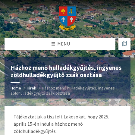
MENU
Házhoz menő hulladékgyűjtés, ingyenes
zöldhulladékgyűjtő zsák osztása
Home
Hírek
Házhoz menő hulladékgyűjtés, ingyenes
zöldhulladékgyűjtő zsák osztása
Tájékoztatjuk a tisztelt Lakosokat, hogy 2025.
április 15-én indul a házhoz menő
zöldhulladékgyűjtés.