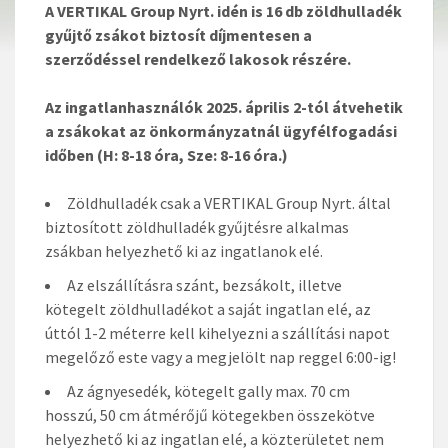
A VERTIKAL Group Nyrt. idén is 16 db zöldhulladék
gyűjtő zsákot biztosít díjmentesen a
szerződéssel rendelkező lakosok részére.
Az ingatlanhasználók 2025. április 2-tól átvehetik
a zsákokat az önkormányzatnál ügyfélfogadási
időben (H: 8-18 óra, Sze: 8-16 óra.)
Zöldhulladék csak a VERTIKAL Group Nyrt. által
biztosított zöldhulladék gyűjtésre alkalmas
zsákban helyezhető ki az ingatlanok elé.
Az elszállításra szánt, bezsákolt, illetve
kötegelt zöldhulladékot a saját ingatlan elé, az
úttól 1-2 méterre kell kihelyezni a szállítási napot
megelőző este vagy a megjelölt nap reggel 6:00-ig!
Az ágnyesedék, kötegelt gally max. 70 cm
hosszú, 50 cm átmérőjű kötegekben összekötve
helyezhető ki az ingatlan elé, a közterületet nem