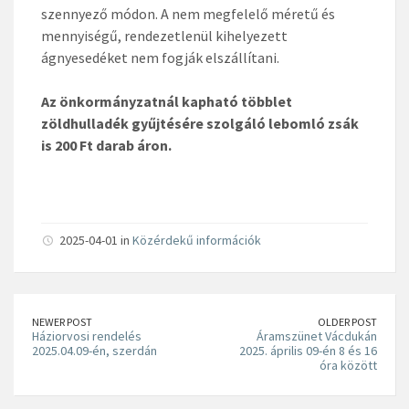
szennyező módon. A nem megfelelő méretű és
mennyiségű, rendezetlenül kihelyezett
ágnyesedéket nem fogják elszállítani.
Az önkormányzatnál kapható többlet
zöldhulladék gyűjtésére szolgáló lebomló zsák
is 200 Ft darab áron.
2025-04-01 in
Közérdekű információk
NEWER POST
OLDER POST
Háziorvosi rendelés
Áramszünet Vácdukán
2025.04.09-én, szerdán
2025. április 09-én 8 és 16
óra között