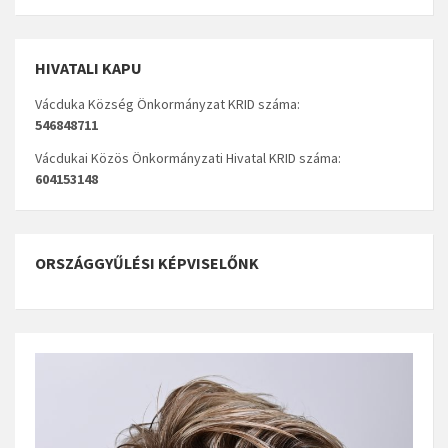
HIVATALI KAPU
Vácduka Község Önkormányzat KRID száma:
546848711
Vácdukai Közös Önkormányzati Hivatal KRID száma:
604153148
ORSZÁGGYŰLÉSI KÉPVISELŐNK