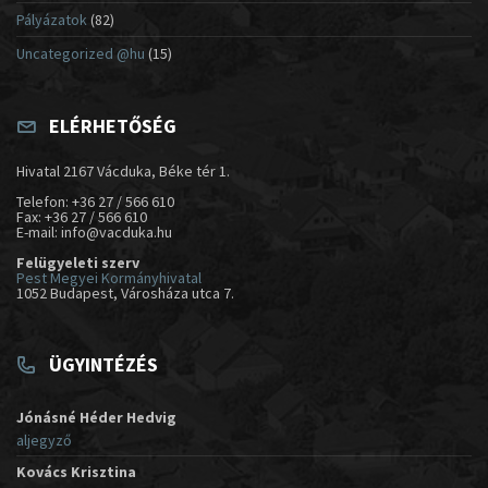
Pályázatok
(82)
Uncategorized @hu
(15)
ELÉRHETŐSÉG
Hivatal 2167 Vácduka, Béke tér 1.
Telefon: +36 27 / 566 610
Fax: +36 27 / 566 610
E-mail: info@vacduka.hu
Felügyeleti szerv
Pest Megyei Kormányhivatal
1052 Budapest, Városháza utca 7.
ÜGYINTÉZÉS
Jónásné Héder Hedvig
aljegyző
Kovács Krisztina