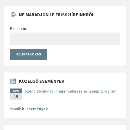
NE MARADJON LE FRISS HÍREINKRŐL
E-mail cím
KÖZELGŐ ESEMÉNYEK
Szent István-napi megemlékezés és ünnepi program
AUG
19
további események