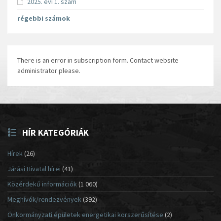
2025. évi 1. szám
régebbi számok
There is an error in subscription form. Contact website
administrator please.
HÍR KATEGÓRIÁK
Hírek
(26)
Járási Hivatal hírei
(41)
Közérdekű információk
(1 060)
Meghívók/rendezvények
(392)
Önkormányzati épületek energetikai korszerűsítése
(2)