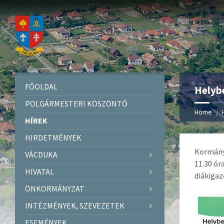
FŐOLDAL
Helybe
POLGÁRMESTERI KÖSZÖNTŐ
Home
HÍREK
HIRDETMÉNYEK
Kormánya
VÁCDUKA
11.30 ór
HIVATAL
diákigaz
ÖNKORMÁNYZAT
INTÉZMÉNYEK, SZEVEZETEK
ESEMÉNYEK