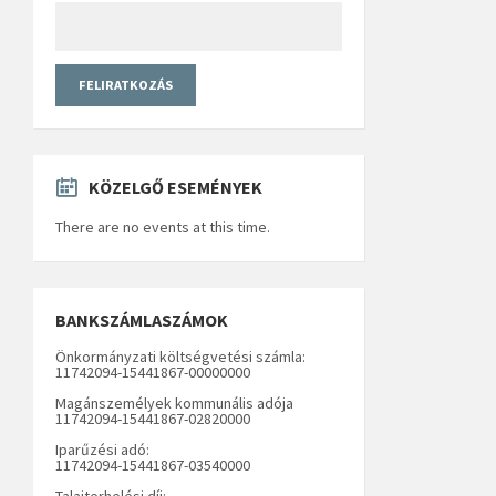
KÖZELGŐ ESEMÉNYEK
There are no events at this time.
BANKSZÁMLASZÁMOK
Önkormányzati költségvetési számla:
11742094-15441867-00000000
Magánszemélyek kommunális adója
11742094-15441867-02820000
Iparűzési adó:
11742094-15441867-03540000
Talajterhelési díj: