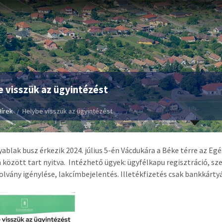
 visszük az ügyintézést
Hírek
Helybe visszük az ügyintézést
blak busz érkezik 2024. július 5-én Vácdukára a Béke térre az Eg
a között tart nyitva. Intézhető ügyek: ügyfélkapu regisztráció, sz
olvány igénylése, lakcímbejelentés. Illetékfizetés csak bankkárty