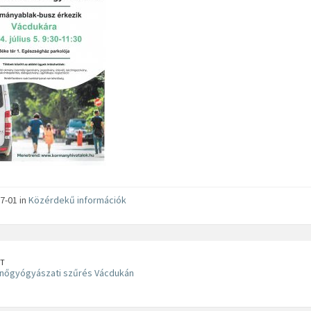
7-01 in
Közérdekű információk
T
 nőgyógyászati szűrés Vácdukán