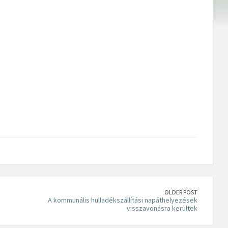
OLDER POST
A kommunális hulladékszállítási napáthelyezések
visszavonásra kerültek