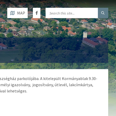
MAP
észségház parkolójába. A kitelepült Kormányablak 9.30-
emélyi igazolvány, jogosítvány, útlevél, lakcímkártya,
ával lehetséges.