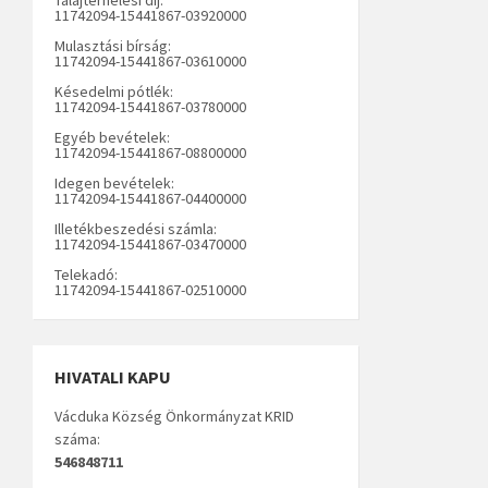
11742094-15441867-03920000
Mulasztási bírság:
11742094-15441867-03610000
Késedelmi pótlék:
11742094-15441867-03780000
Egyéb bevételek:
11742094-15441867-08800000
Idegen bevételek:
11742094-15441867-04400000
Illetékbeszedési számla:
11742094-15441867-03470000
Telekadó:
11742094-15441867-02510000
HIVATALI KAPU
Vácduka Község Önkormányzat KRID
száma:
546848711