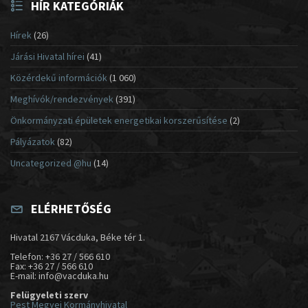
HÍR KATEGÓRIÁK
Hírek
(26)
Járási Hivatal hírei
(41)
Közérdekű információk
(1 060)
Meghívók/rendezvények
(391)
Önkormányzati épületek energetikai korszerűsítése
(2)
Pályázatok
(82)
Uncategorized @hu
(14)
ELÉRHETŐSÉG
Hivatal 2167 Vácduka, Béke tér 1.
Telefon: +36 27 / 566 610
Fax: +36 27 / 566 610
E-mail: info@vacduka.hu
Felügyeleti szerv
Pest Megyei Kormányhivatal