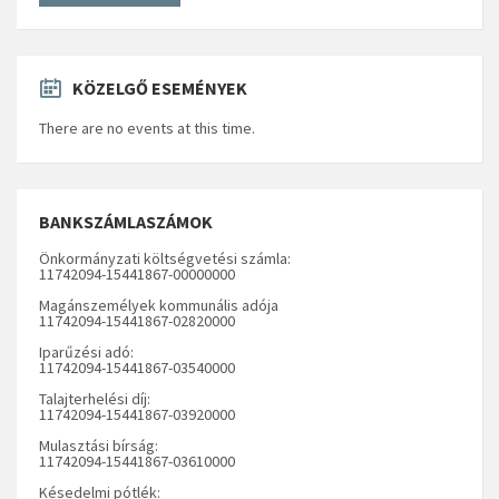
KÖZELGŐ ESEMÉNYEK
There are no events at this time.
BANKSZÁMLASZÁMOK
Önkormányzati költségvetési számla:
11742094-15441867-00000000
Magánszemélyek kommunális adója
11742094-15441867-02820000
Iparűzési adó:
11742094-15441867-03540000
Talajterhelési díj:
11742094-15441867-03920000
Mulasztási bírság:
11742094-15441867-03610000
Késedelmi pótlék: