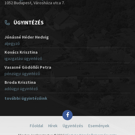
1052 Budapest, Városháza utca 7.
ÜGYINTÉZÉS
Jónásné Héder Hedvig
aljegyző
Kovács Krisztina
igazgatási ügyintéző
Vasasné Gödöllői Petra
pénzügyi ügyintéző
Broda Krisztina
adóügyi ügyintéző
további ügyintézőink
Főoldal
Hírek
Ügyintézés
Események