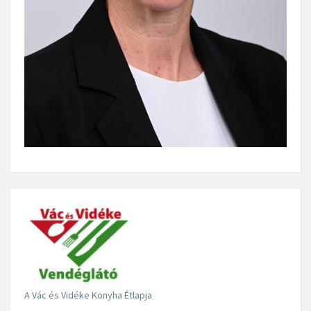
A Vác és Vidéke Konyha Étlapja