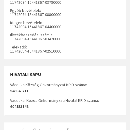
11742094-15441867-03780000
Egyéb bevételek:
11742094-15441867-08800000
Idegen bevételek:
11742094-15441867-04400000
Illetékbeszedési számla:
11742094-15441867-03470000
Telekadó:
11742094-15441867-02510000
HIVATALI KAPU
Vácduka Község Önkormányzat KRID száma:
546848711
Vácdukai Közös Önkormányzati Hivatal KRID száma:
604153148