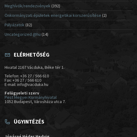
Meghívók/rendezvények
(392)
Önkormányzati épületek energetikai korszerűsítése
(2)
Pályázatok
(82)
Uncategorized @hu
(14)
ELÉRHETŐSÉG
Hivatal 2167 Vácduka, Béke tér 1.
Telefon: +36 27 / 566 610
Fax: +36 27 / 566 610
E-mail: info@vacduka.hu
Felügyeleti szerv
Pest Megyei Kormányhivatal
1052 Budapest, Városháza utca 7.
ÜGYINTÉZÉS
Jónásné Héder Hedvig