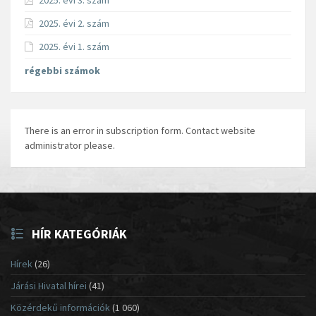
2025. évi 3. szám
2025. évi 2. szám
2025. évi 1. szám
régebbi számok
There is an error in subscription form. Contact website
administrator please.
HÍR KATEGÓRIÁK
Hírek
(26)
Járási Hivatal hírei
(41)
Közérdekű információk
(1 060)