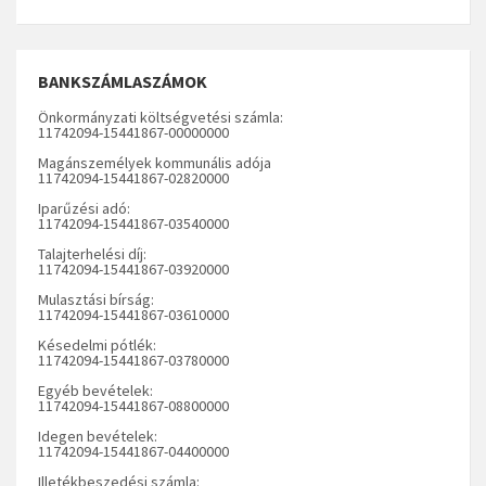
BANKSZÁMLASZÁMOK
Önkormányzati költségvetési számla:
11742094-15441867-00000000
Magánszemélyek kommunális adója
11742094-15441867-02820000
Iparűzési adó:
11742094-15441867-03540000
Talajterhelési díj:
11742094-15441867-03920000
Mulasztási bírság:
11742094-15441867-03610000
Késedelmi pótlék:
11742094-15441867-03780000
Egyéb bevételek:
11742094-15441867-08800000
Idegen bevételek:
11742094-15441867-04400000
Illetékbeszedési számla: