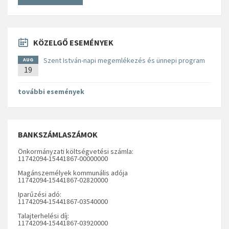
KÖZELGŐ ESEMÉNYEK
Szent István-napi megemlékezés és ünnepi program
AUG
19
további események
BANKSZÁMLASZÁMOK
Önkormányzati költségvetési számla:
11742094-15441867-00000000
Magánszemélyek kommunális adója
11742094-15441867-02820000
Iparűzési adó:
11742094-15441867-03540000
Talajterhelési díj:
11742094-15441867-03920000