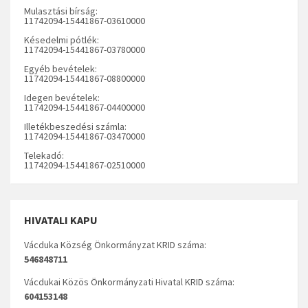
Mulasztási bírság:
11742094-15441867-03610000
Késedelmi pótlék:
11742094-15441867-03780000
Egyéb bevételek:
11742094-15441867-08800000
Idegen bevételek:
11742094-15441867-04400000
Illetékbeszedési számla:
11742094-15441867-03470000
Telekadó:
11742094-15441867-02510000
HIVATALI KAPU
Vácduka Község Önkormányzat KRID száma:
546848711
Vácdukai Közös Önkormányzati Hivatal KRID száma:
604153148