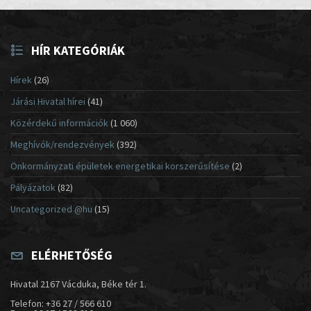
HÍR KATEGÓRIÁK
Hírek
(26)
Járási Hivatal hírei
(41)
Közérdekű információk
(1 060)
Meghívók/rendezvények
(392)
Önkormányzati épületek energetikai korszerűsítése
(2)
Pályázatok
(82)
Uncategorized @hu
(15)
ELÉRHETŐSÉG
Hivatal 2167 Vácduka, Béke tér 1.
Telefon: +36 27 / 566 610