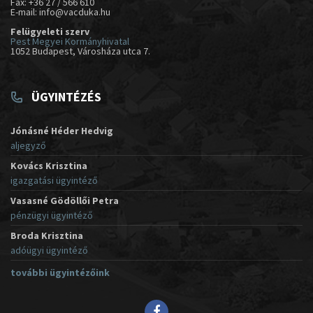
Fax: +36 27 / 566 610
E-mail: info@vacduka.hu
Felügyeleti szerv
Pest Megyei Kormányhivatal
1052 Budapest, Városháza utca 7.
ÜGYINTÉZÉS
Jónásné Héder Hedvig
aljegyző
Kovács Krisztina
igazgatási ügyintéző
Vasasné Gödöllői Petra
pénzügyi ügyintéző
Broda Krisztina
adóügyi ügyintéző
további ügyintézőink