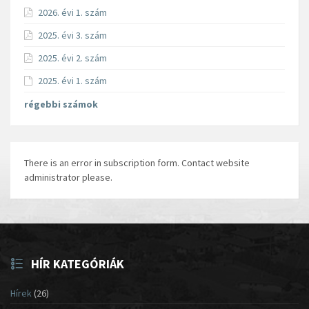
2026. évi 1. szám
2025. évi 3. szám
2025. évi 2. szám
2025. évi 1. szám
régebbi számok
There is an error in subscription form. Contact website
administrator please.
HÍR KATEGÓRIÁK
Hírek
(26)