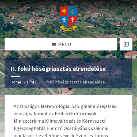
MENU
II. fokú hőségriasztás elrendelése
Home
Hírek
II. fokú hőségriasztás elrendelése
Az Országos Meteorológiai Szolgálat
előrejelzési
adatai, valamint az Emberi Erőforrások
Minisztériuma Klímaváltozás és Környezeti
Egészséghatás Elemző Osztályának szakmai
ajánlásait figyelembe véve dr. Szentes Tamás