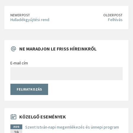
NEWER POST
OLDER POST
Hulladékgyűjtési rend
Felhívás
NE MARADJON LE FRISS HÍREINKRŐL
E-mail cím
KÖZELGŐ ESEMÉNYEK
Szent István-napi megemlékezés és ünnepi program
AUG
19