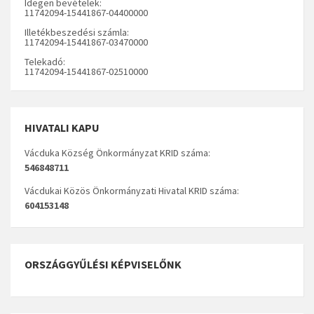
Idegen bevételek:
11742094-15441867-04400000
Illetékbeszedési számla:
11742094-15441867-03470000
Telekadó:
11742094-15441867-02510000
HIVATALI KAPU
Vácduka Község Önkormányzat KRID száma:
546848711
Vácdukai Közös Önkormányzati Hivatal KRID száma:
604153148
ORSZÁGGYŰLÉSI KÉPVISELŐNK