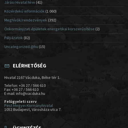
Járási Hivatal hírei
(41)
Közérdekű információk
(1 060)
Meghívók/rendezvények
(392)
Önkormányzati épületek energetikai korszerűsítése
(2)
Pályázatok
(82)
Uncategorized @hu
(15)
ELÉRHETŐSÉG
Hivatal 2167 Vácduka, Béke tér 1.
Telefon: +36 27 / 566 610
Fax: +36 27 / 566 610
E-mail: info@vacduka.hu
Felügyeleti szerv
Pest Megyei Kormányhivatal
1052 Budapest, Városháza utca 7.