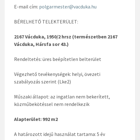
E-mail cím:
polgarmester@vacduka.hu
BÉRELHETŐ TELEKTERÜLET:
2167 Vácduka, 1950/2 hrsz (természetben 2167
Vácduka, Hársfa sor 43.)
Rendeltetés: üres beépítetlen belterület
Végezhető tevékenységek: helyi, övezeti
szabályozás szerint (Lke2)
Műszaki állapot: az ingatlan nem bekerített,
közműbekötéssel nem rendelkezik
Alapterület: 992 m2
A határozott idejű használat tartama: 5 év