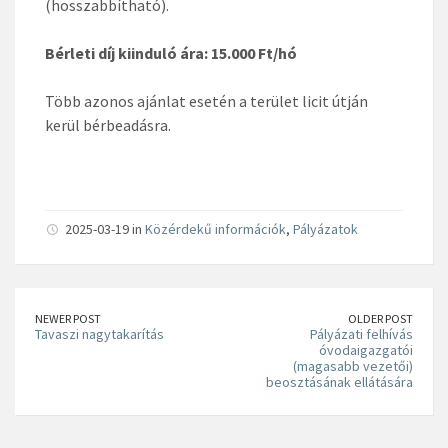
(hosszabbítható).
Bérleti díj kiinduló ára: 15.000 Ft/hó
Több azonos ajánlat esetén a terület licit útján
kerül bérbeadásra.
2025-03-19 in
Közérdekű információk
,
Pályázatok
NEWER POST
OLDER POST
Tavaszi nagytakarítás
Pályázati felhívás
óvodaigazgatói
(magasabb vezetői)
beosztásának ellátására