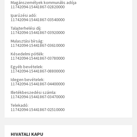
Magánszemélyek kommunális adója
11742094-15441867-02820000
Iparűzési adó:
11742094-15441867-03540000
Talajterhelési díj:
11742094-15441867-03920000
Mulasztási bírság:
11742094-15441867-03610000
Késedelmi pótlék:
11742094-15441867-03780000
Egyéb bevételek:
11742094-15441867-08800000
Idegen bevételek:
11742094-15441867-04400000
Illetékbeszedési számla:
11742094-15441867-03470000
Telekadó:
11742094-15441867-02510000
HIVATALI KAPU