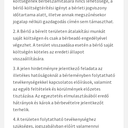
költségének bérbeszámítására nincs lehetősége, a
bérlő költségtérítési igényt a bérleti jogviszony
időtartama alatt, illetve annak megszűnésekor
jogalap nélküli gazdagodás címén sem támaszthat.
A Bérlő a bérelt területen átalakítási munkát
saját költségen és csak a bérbeadó engedélyével
végezhet. A terület visszaadása esetén a bérlő saját
költségén köteles az eredeti állapot
visszaállítására.
A jelen hirdetményre jelentkező feladata az
illetékes hatóságoknál a bérleményben folytatható
tevékenységekkel kapcsolatos előírások, valamint
az egyéb feltételek és körülmények előzetes
tisztázása. Az egyeztetés elmulasztásából eredő
hátrányok és károk a bérbevételre jelentkezőt
terhelik.
A területen folytatható tevékenységhez
szükséges, jogszabályban előírt valamennyi