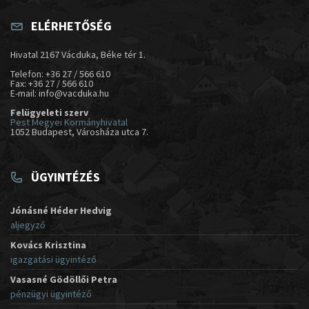
ELÉRHETŐSÉG
Hivatal 2167 Vácduka, Béke tér 1.
Telefon: +36 27 / 566 610
Fax: +36 27 / 566 610
E-mail: info@vacduka.hu
Felügyeleti szerv
Pest Megyei Kormányhivatal
1052 Budapest, Városháza utca 7.
ÜGYINTÉZÉS
Jónásné Héder Hedvig
aljegyző
Kovács Krisztina
igazgatási ügyintéző
Vasasné Gödöllői Petra
pénzügyi ügyintéző