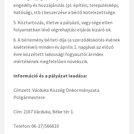
engedély és hozzájárulás (pl. építési, településképi,
hatósági, stb.) beszerzése a bérlő kötelezettsége.
Köztartozás, illetve a pályázó, vagy cége ellen
folyamatban lévő végrehajtási eljárás kizáró ok.
A bérlemény bérleti díja (a szerződéskötés évének
kivételével) minden év április 1. napjával az előző
évre közzétett lakossági fogyasztói árindex
mértékének megfelelően növekszik.
Információ és a pályázat leadása:
Címzett: Vácduka Község Önkormányzata
Polgármestere
Cím: 2167 Vácduka, Béke tér 1.
Telefon: 06-27/566610