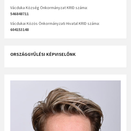
Vácduka Község Önkormányzat KRID száma:
546848711
Vácdukai Közös Önkormányzati Hivatal KRID száma:
604153148
ORSZÁGGYŰLÉSI KÉPVISELŐNK