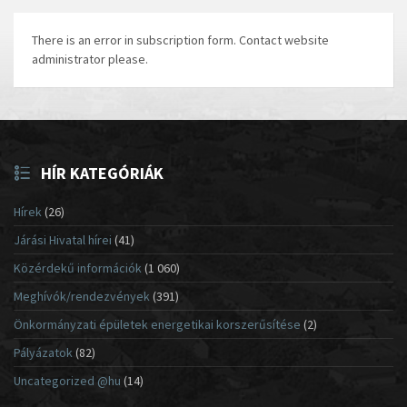
There is an error in subscription form. Contact website
administrator please.
HÍR KATEGÓRIÁK
Hírek
(26)
Járási Hivatal hírei
(41)
Közérdekű információk
(1 060)
Meghívók/rendezvények
(391)
Önkormányzati épületek energetikai korszerűsítése
(2)
Pályázatok
(82)
Uncategorized @hu
(14)