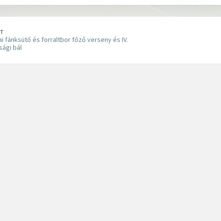
T
i fánksütő és forraltbor főző verseny és IV.
ági bál