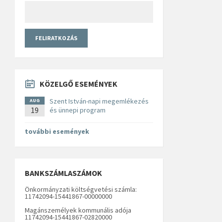
KÖZELGŐ ESEMÉNYEK
Szent István-napi megemlékezés
AUG
19
és ünnepi program
további események
BANKSZÁMLASZÁMOK
Önkormányzati költségvetési számla:
11742094-15441867-00000000
Magánszemélyek kommunális adója
11742094-15441867-02820000