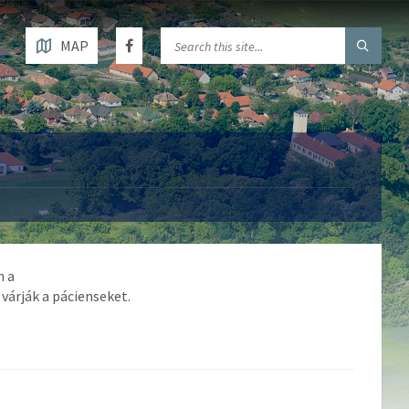
MAP
n a
 várják a pácienseket.