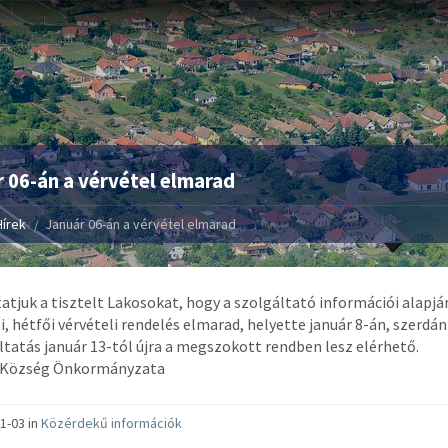
 06-án a vérvétel elmarad
Hírek
Január 06-án a vérvétel elmarad
atjuk a tisztelt Lakosokat, hogy a szolgáltató információi alapjá
-i, hétfői vérvételi rendelés elmarad, helyette január 8-án, szerdán
ltatás január 13-tól újra a megszokott rendben lesz elérhető.
 Község Önkormányzata
1-03 in
Közérdekű információk