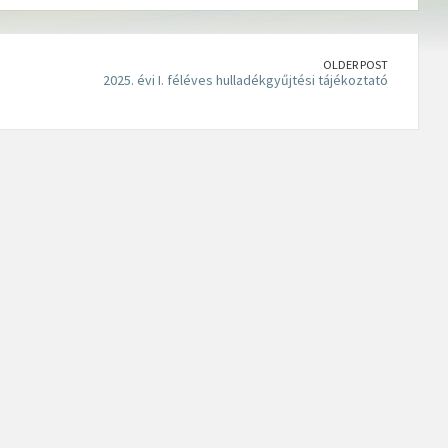
OLDER POST
2025. évi I. féléves hulladékgyűjtési tájékoztató