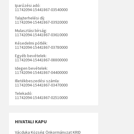
Iparűzési adó:
11742094-15441867-03540000
Talajterhelési díj:
11742094-15441867-03920000
Mulasztási bírság:
11742094-15441867-03610000
Késedelmi pótlék:
11742094-15441867-03780000
Egyéb bevételek:
11742094-15441867-08800000
Idegen bevételek:
11742094-15441867-04400000
Illetékbeszedési számla:
11742094-15441867-03470000
Telekadó:
11742094-15441867-02510000
HIVATALI KAPU
Vácduka Község Önkormányzat KRID