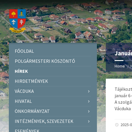
FŐOLDAL
Január
POLGÁRMESTERI KÖSZÖNTŐ
Home
HÍREK
HIRDETMÉNYEK
Tájékozt
VÁCDUKA
január 6
HIVATAL
A szolgá
Vácduka
ÖNKORMÁNYZAT
INTÉZMÉNYEK, SZEVEZETEK
2025-0
ESEMÉNYEK