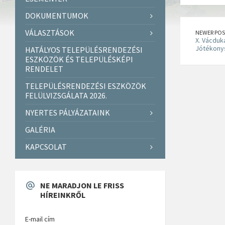
DOKUMENTUMOK
VÁLASZTÁSOK
NEWER POS
X. Vácduka
Jótékonys
HATÁLYOS TELEPÜLÉSRENDEZÉSI
ESZKÖZÖK ÉS TELEPÜLÉSKÉPI
RENDELET
TELEPÜLÉSRENDEZÉSI ESZKÖZÖK
FELÜLVIZSGÁLATA 2026.
NYERTES PÁLYÁZATAINK
GALÉRIA
KAPCSOLAT
NE MARADJON LE FRISS
HÍREINKRŐL
E-mail cím