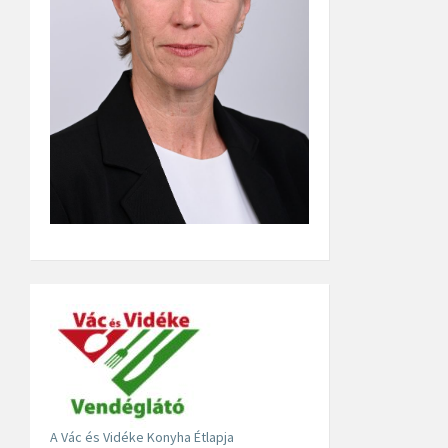
A Vác és Vidéke Konyha Étlapja