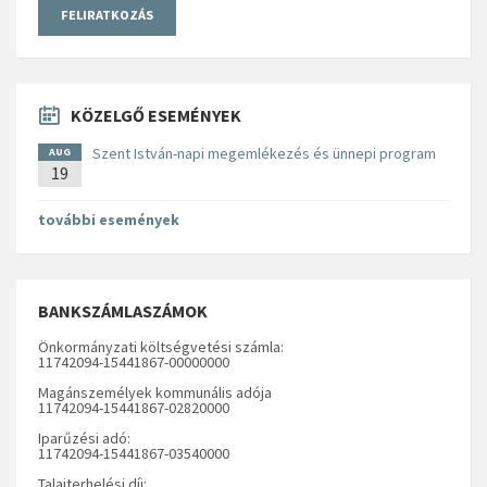
KÖZELGŐ ESEMÉNYEK
Szent István-napi megemlékezés és ünnepi program
AUG
19
további események
BANKSZÁMLASZÁMOK
Önkormányzati költségvetési számla:
11742094-15441867-00000000
Magánszemélyek kommunális adója
11742094-15441867-02820000
Iparűzési adó:
11742094-15441867-03540000
Talajterhelési díj: