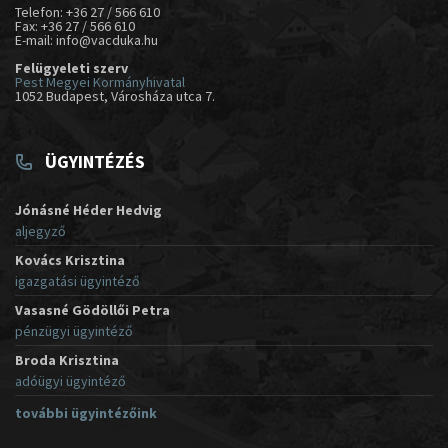
Telefon: +36 27 / 566 610
Fax: +36 27 / 566 610
E-mail: info@vacduka.hu
Felügyeleti szerv
Pest Megyei Kormányhivatal
1052 Budapest, Városháza utca 7.
ÜGYINTÉZÉS
Jónásné Héder Hedvig
aljegyző
Kovács Krisztina
igazgatási ügyintéző
Vasasné Gödöllői Petra
pénzügyi ügyintéző
Broda Krisztina
adóügyi ügyintéző
további ügyintézőink