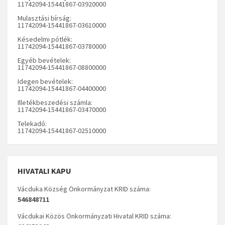
11742094-15441867-03920000
Mulasztási bírság:
11742094-15441867-03610000
Késedelmi pótlék:
11742094-15441867-03780000
Egyéb bevételek:
11742094-15441867-08800000
Idegen bevételek:
11742094-15441867-04400000
Illetékbeszedési számla:
11742094-15441867-03470000
Telekadó:
11742094-15441867-02510000
HIVATALI KAPU
Vácduka Község Önkormányzat KRID száma:
546848711
Vácdukai Közös Önkormányzati Hivatal KRID száma: