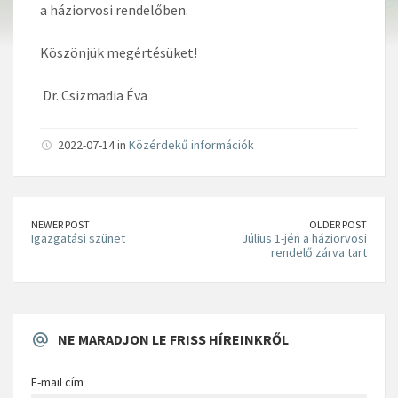
a háziorvosi rendelőben.
Köszönjük megértésüket!
Dr. Csizmadia Éva
2022-07-14 in
Közérdekű információk
NEWER POST
OLDER POST
Igazgatási szünet
Július 1-jén a háziorvosi
rendelő zárva tart
NE MARADJON LE FRISS HÍREINKRŐL
E-mail cím