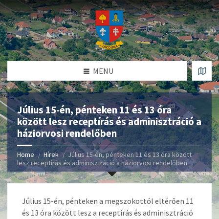
MENU
Július 15-én, pénteken 11 és 13 óra
között lesz receptírás és adminisztráció a
háziorvosi rendelőben
Home
Hírek
Július 15-én, pénteken 11 és 13 óra között
lesz receptírás és adminisztráció a háziorvosi rendelőben
Július 15-én, pénteken a megszokottól eltérően 11
és 13 óra között lesz a receptírás és adminisztráció