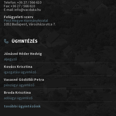
Telefon: +36 27 / 566 610
Fax: +36 27 / 566 610
E-mail: info@vacduka.hu
Felügyeleti szerv
Pest Megyei Kormányhivatal
1052 Budapest, Városháza utca 7.
ÜGYINTÉZÉS
Jónásné Héder Hedvig
aljegyző
Kovács Krisztina
igazgatási ügyintéző
Vasasné Gödöllői Petra
pénzügyi ügyintéző
Broda Krisztina
adóügyi ügyintéző
további ügyintézőink