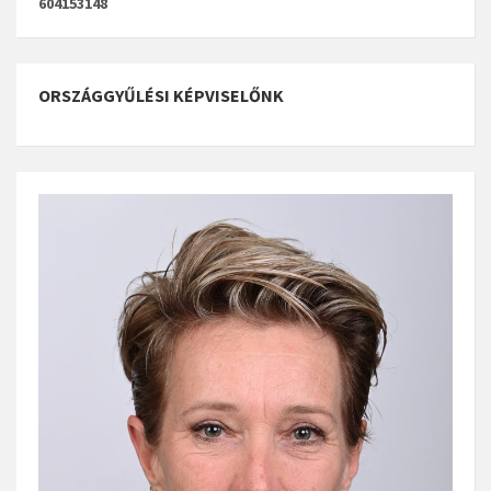
604153148
ORSZÁGGYŰLÉSI KÉPVISELŐNK