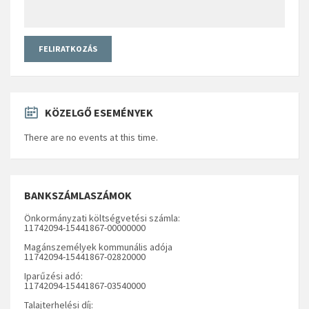
KÖZELGŐ ESEMÉNYEK
There are no events at this time.
BANKSZÁMLASZÁMOK
Önkormányzati költségvetési számla:
11742094-15441867-00000000
Magánszemélyek kommunális adója
11742094-15441867-02820000
Iparűzési adó:
11742094-15441867-03540000
Talajterhelési díj: