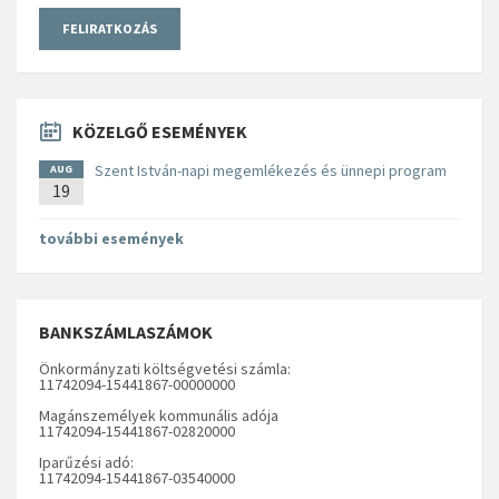
KÖZELGŐ ESEMÉNYEK
Szent István-napi megemlékezés és ünnepi program
AUG
19
további események
BANKSZÁMLASZÁMOK
Önkormányzati költségvetési számla:
11742094-15441867-00000000
Magánszemélyek kommunális adója
11742094-15441867-02820000
Iparűzési adó:
11742094-15441867-03540000