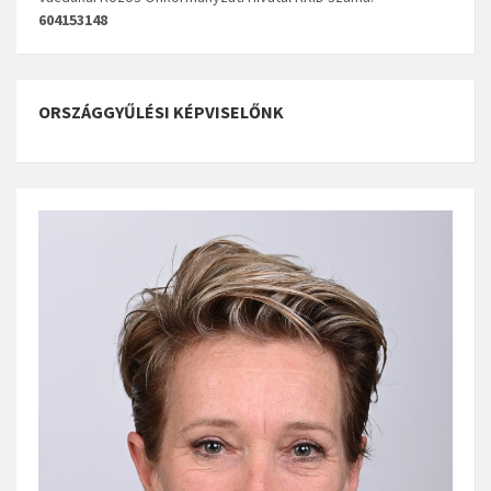
604153148
ORSZÁGGYŰLÉSI KÉPVISELŐNK