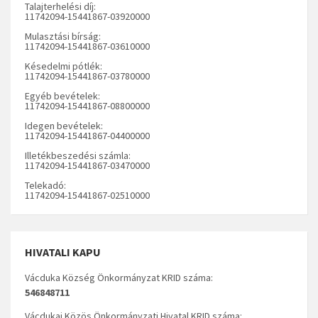
Talajterhelési díj:
11742094-15441867-03920000
Mulasztási bírság:
11742094-15441867-03610000
Késedelmi pótlék:
11742094-15441867-03780000
Egyéb bevételek:
11742094-15441867-08800000
Idegen bevételek:
11742094-15441867-04400000
Illetékbeszedési számla:
11742094-15441867-03470000
Telekadó:
11742094-15441867-02510000
HIVATALI KAPU
Vácduka Község Önkormányzat KRID száma:
546848711
Vácdukai Közös Önkormányzati Hivatal KRID száma: