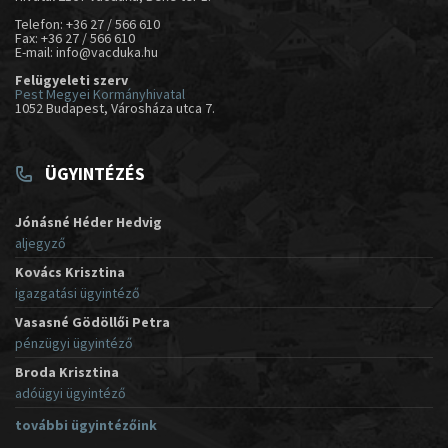
Telefon: +36 27 / 566 610
Fax: +36 27 / 566 610
E-mail: info@vacduka.hu
Felügyeleti szerv
Pest Megyei Kormányhivatal
1052 Budapest, Városháza utca 7.
ÜGYINTÉZÉS
Jónásné Héder Hedvig
aljegyző
Kovács Krisztina
igazgatási ügyintéző
Vasasné Gödöllői Petra
pénzügyi ügyintéző
Broda Krisztina
adóügyi ügyintéző
további ügyintézőink