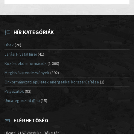
HÍR KATEGÓRIÁK
Hírek
(26)
Járási Hivatal hírei
(41)
Közérdekű információk
(1 060)
Meghívók/rendezvények
(392)
Önkormányzati épületek energetikai korszerűsítése
(2)
Pályázatok
(82)
Uncategorized @hu
(15)
ELÉRHETŐSÉG
Hivatal 2167 Vácduka, Béke tér 1.