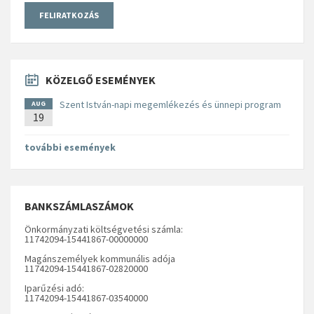
KÖZELGŐ ESEMÉNYEK
Szent István-napi megemlékezés és ünnepi program
AUG
19
további események
BANKSZÁMLASZÁMOK
Önkormányzati költségvetési számla:
11742094-15441867-00000000
Magánszemélyek kommunális adója
11742094-15441867-02820000
Iparűzési adó:
11742094-15441867-03540000