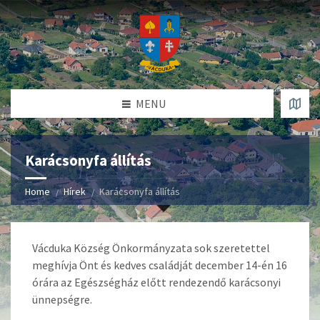
MENU
Karácsonyfa állítás
Home
Hírek
Karácsonyfa állítás
Vácduka Község Önkormányzata sok szeretettel
meghívja Önt és kedves családját december 14-én 16
órára az Egészségház előtt rendezendő karácsonyi
ünnepségre.