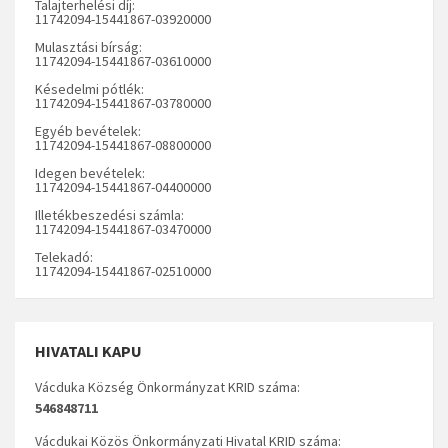
Talajterhelési díj:
11742094-15441867-03920000
Mulasztási bírság:
11742094-15441867-03610000
Késedelmi pótlék:
11742094-15441867-03780000
Egyéb bevételek:
11742094-15441867-08800000
Idegen bevételek:
11742094-15441867-04400000
Illetékbeszedési számla:
11742094-15441867-03470000
Telekadó:
11742094-15441867-02510000
HIVATALI KAPU
Vácduka Község Önkormányzat KRID száma:
546848711
Vácdukai Közös Önkormányzati Hivatal KRID száma: