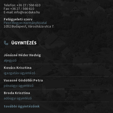
Telefon: +36 27 / 566 610
Fax: +36 27 / 566 610
E-mail: info@vacduka.hu
Felügyeleti szerv
Pest Megyei Kormányhivatal
1052 Budapest, Városháza utca 7.
ÜGYINTÉZÉS
Jónásné Héder Hedvig
aljegyző
Kovács Krisztina
igazgatási ügyintéző
Vasasné Gödöllői Petra
pénzügyi ügyintéző
Broda Krisztina
adóügyi ügyintéző
további ügyintézőink