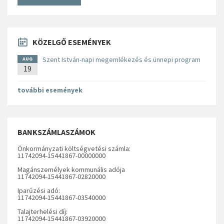
KÖZELGŐ ESEMÉNYEK
Szent István-napi megemlékezés és ünnepi program
AUG
19
további események
BANKSZÁMLASZÁMOK
Önkormányzati költségvetési számla:
11742094-15441867-00000000
Magánszemélyek kommunális adója
11742094-15441867-02820000
Iparűzési adó:
11742094-15441867-03540000
Talajterhelési díj:
11742094-15441867-03920000