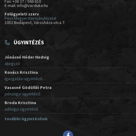
Fax: +36 27 / 566 610
E-mail: info@vacduka.hu
Felügyeleti szerv
Pest Megyei Kormányhivatal
1052 Budapest, Városháza utca 7.
ÜGYINTÉZÉS
Jónásné Héder Hedvig
aljegyző
Kovács Krisztina
igazgatási ügyintéző
Vasasné Gödöllői Petra
pénzügyi ügyintéző
Broda Krisztina
adóügyi ügyintéző
további ügyintézőink