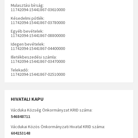
Mulasztási bírság:
11742094-15441867-03610000
Késedelmi pótlék:
11742094-15441867-03780000
Egyéb bevételek:
11742094-15441867-08800000
Idegen bevételek:
11742094-15441867-04400000
Illetékbeszedési számla:
11742094-15441867-03470000
Telekadó:
11742094-15441867-02510000
HIVATALI KAPU
Vácduka Község Önkormányzat KRID száma:
546848711
Vácdukai Közös Önkormányzati Hivatal KRID száma:
604153148