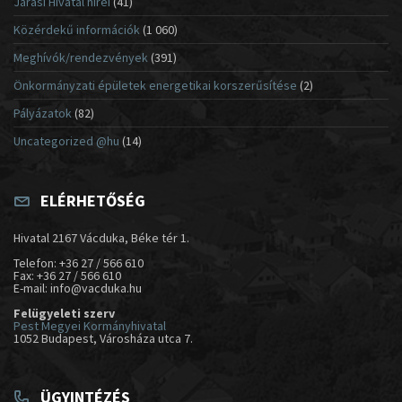
Járási Hivatal hírei
(41)
Közérdekű információk
(1 060)
Meghívók/rendezvények
(391)
Önkormányzati épületek energetikai korszerűsítése
(2)
Pályázatok
(82)
Uncategorized @hu
(14)
ELÉRHETŐSÉG
Hivatal 2167 Vácduka, Béke tér 1.
Telefon: +36 27 / 566 610
Fax: +36 27 / 566 610
E-mail: info@vacduka.hu
Felügyeleti szerv
Pest Megyei Kormányhivatal
1052 Budapest, Városháza utca 7.
ÜGYINTÉZÉS