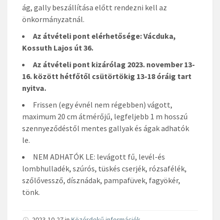
ág, gally beszállítása előtt rendezni kell az
önkormányzatnál.
Az átvételi pont elérhetősége: Vácduka,
Kossuth Lajos út 36.
Az átvételi pont kizárólag 2023. november 13-
16. között hétfőtől csütörtökig 13-18 óráig tart
nyitva.
Frissen (egy évnél nem régebben) vágott,
maximum 20 cm átmérőjű, legfeljebb 1 m hosszú
szennyeződéstől mentes gallyak és ágak adhatók
le.
NEM ADHATÓK LE: levágott fű, levél-és
lombhulladék, szúrós, tüskés cserjék, rózsafélék,
szőlővessző, dísznádak, pampafüvek, fagyökér,
tönk.
2023-10-27 in
Közérdekű információk