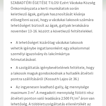
SZABADTÉRI ÉGETÉSE TILOS! Ezért Vácduka Község
Önkormányzata a kerti munkálatok során
keletkező ágak, gallyak hasznosítását kívánja
elősegíteni azzal, hogy a vácdukai lakosok számára
lehetőséget biztosít az ágak, gallyak lerakására
november 13-16. között a következő feltételekkel.
A lehetőséget kizárólag vácdukai lakosok
vehetik igénybe ingatlanonként egy alkalommal
személyi igazolvány és lakcímkártya
felmutatásával.
A szolgáltatás igénybevételének feltétele, hogy
a lakosok maguk gondoskodnak a hulladék átvételi
pontra szállításáról (Kossuth Lajos út 36.)
Az ingyenesen leadható gally, ág mennyisége
maximum 3 m³. A megadott mennyiség fölötti rész
átvételi ponton való leadására 2.500 Ft/m³ áron van
lehetőség. A többletszolgáltatás ellenértékét az