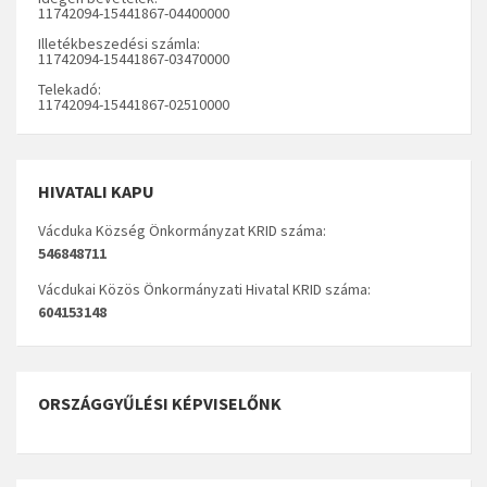
11742094-15441867-04400000
Illetékbeszedési számla:
11742094-15441867-03470000
Telekadó:
11742094-15441867-02510000
HIVATALI KAPU
Vácduka Község Önkormányzat KRID száma:
546848711
Vácdukai Közös Önkormányzati Hivatal KRID száma:
604153148
ORSZÁGGYŰLÉSI KÉPVISELŐNK