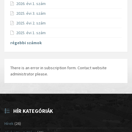
2026. évi 1. szám
2025. évi 3. szám
2025. évi 2. szám
2025. évi 1. szám
régebbi számok
There is an error in subscription form. Contact website
administrator please.
HÍR KATEGÓRIÁK
Hírek
(26)