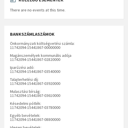
There are no events at this time.
BANKSZÁMLASZÁMOK
Önkormányzati költségvetési számla:
11742094-15441867-00000000
Magánszemélyek kommunális adója
11742094-15441867-02820000
Iparűzési adó:
11742094-15441867-03540000
Talajterhelési díj:
11742094-15441867-03920000
Mulasztási bírság:
11742094-15441867-03610000
Késedelmi pótlék:
11742094-15441867-03780000
Egyéb bevételek:
11742094-15441867-08800000
Idegen bevételek: