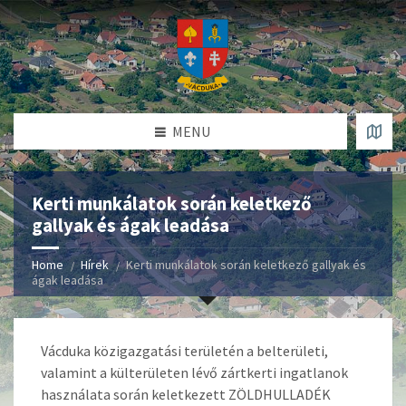
MENU
Kerti munkálatok során keletkező
gallyak és ágak leadása
Home
Hírek
Kerti munkálatok során keletkező gallyak és
ágak leadása
Vácduka közigazgatási területén a belterületi,
valamint a külterületen lévő zártkerti ingatlanok
használata során keletkezett ZÖLDHULLADÉK