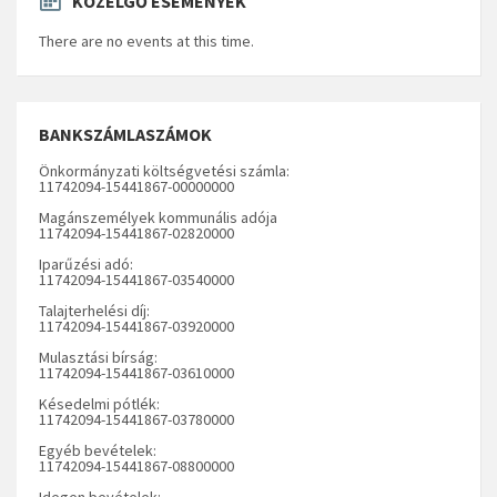
KÖZELGŐ ESEMÉNYEK
There are no events at this time.
BANKSZÁMLASZÁMOK
Önkormányzati költségvetési számla:
11742094-15441867-00000000
Magánszemélyek kommunális adója
11742094-15441867-02820000
Iparűzési adó:
11742094-15441867-03540000
Talajterhelési díj:
11742094-15441867-03920000
Mulasztási bírság:
11742094-15441867-03610000
Késedelmi pótlék:
11742094-15441867-03780000
Egyéb bevételek:
11742094-15441867-08800000
Idegen bevételek: