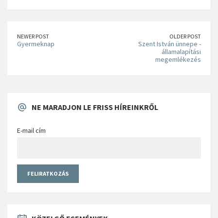
NEWER POST
OLDER POST
Gyermeknap
Szent István ünnepe -
államalapítási
megemlékezés
NE MARADJON LE FRISS HÍREINKRŐL
E-mail cím