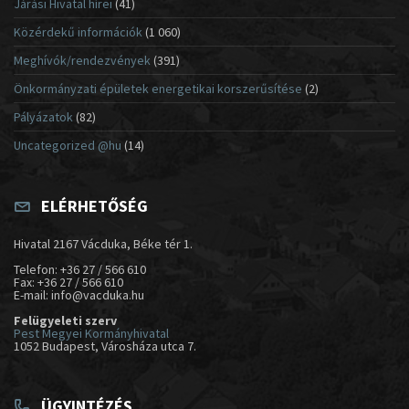
Járási Hivatal hírei
(41)
Közérdekű információk
(1 060)
Meghívók/rendezvények
(391)
Önkormányzati épületek energetikai korszerűsítése
(2)
Pályázatok
(82)
Uncategorized @hu
(14)
ELÉRHETŐSÉG
Hivatal 2167 Vácduka, Béke tér 1.
Telefon: +36 27 / 566 610
Fax: +36 27 / 566 610
E-mail: info@vacduka.hu
Felügyeleti szerv
Pest Megyei Kormányhivatal
1052 Budapest, Városháza utca 7.
ÜGYINTÉZÉS