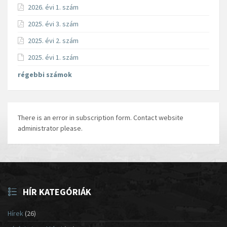
2026. évi 1. szám
2025. évi 3. szám
2025. évi 2. szám
2025. évi 1. szám
régebbi számok
There is an error in subscription form. Contact website
administrator please.
HÍR KATEGÓRIÁK
Hírek
(26)