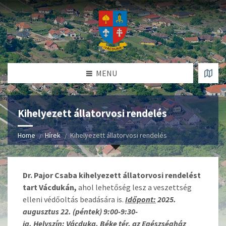
MENU
Kihelyezett állatorvosi rendelés
Home
Hírek
Kihelyezett állatorvosi rendelés
Dr. Pajor Csaba kihelyezett állatorvosi rendelést
tart Vácdukán,
ahol lehetőség lesz a veszettség
elleni védőoltás beadására is.
Időpont:
2025.
augusztus 22. (péntek) 9:00-9:30-
ig.
Helyszín:
Vácduka, Béke tér, az Egészségház