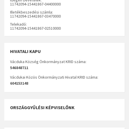
11742094-15441867-04400000
Illetékbeszedési számla:
11742094-15441867-03470000
Telekadó:
11742094-15441867-02510000
HIVATALI KAPU
Vácduka Község Önkormányzat KRID száma:
546848711
Vácdukai Közös Önkormányzati Hivatal KRID száma:
604153148
ORSZÁGGYŰLÉSI KÉPVISELŐNK