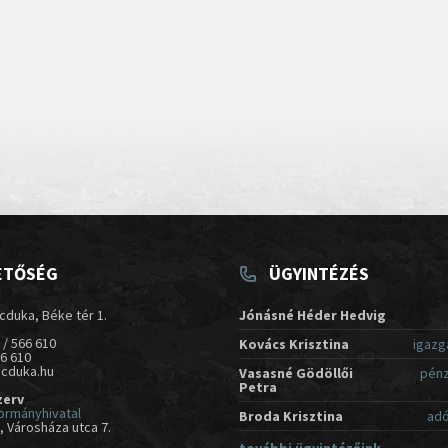
ETŐSÉG
ÜGYINTÉZÉS
cduka, Béke tér 1.
Jónásné Héder Hedvig
 / 566 610
Kovács Krisztina
igazg
66 610
acduka.hu
Vasasné Gödöllői
pénz
Petra
zerv
ormányhivatal
Broda Krisztina
adó
 Városháza utca 7.