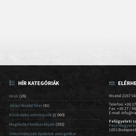
HÍR KATEGÓRIÁK
ELÉRH
Hivatal 2167 Vá
Hírek
(26)
Telefon: +36 27
Járási Hivatal hírei
(41)
Fax: +36 27 / 5
E-mail: info@v
Közérdekű információk
(1 060)
Felügyeleti s
Meghívók/rendezvények
(392)
Pest Megyei K
1052 Budapest,
Önkormányzati épületek energetikai