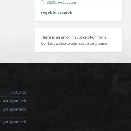
2025. évi 1. szám
régebbi számok
There is an error in subscription form.
Contact website administrator please.
aljegyző
atási ügyintéző
ügyi ügyintéző
ügyi ügyintéző