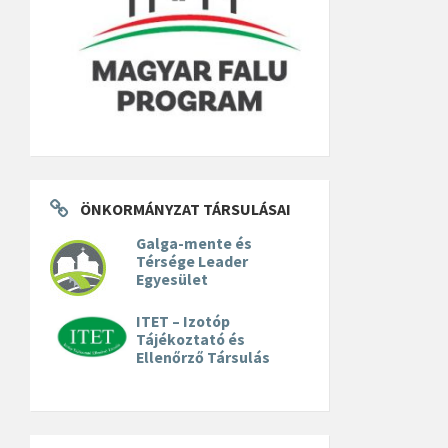
ÖNKORMÁNYZAT TÁRSULÁSAI
Galga-mente és
Térsége Leader
Egyesület
ITET – Izotóp
Tájékoztató és
Ellenőrző Társulás