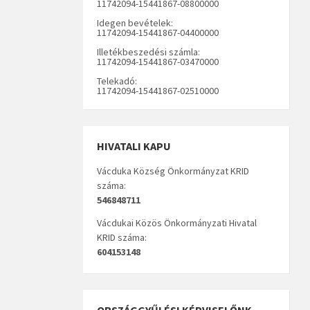
11742094-15441867-08800000
Idegen bevételek:
11742094-15441867-04400000
Illetékbeszedési számla:
11742094-15441867-03470000
Telekadó:
11742094-15441867-02510000
HIVATALI KAPU
Vácduka Község Önkormányzat KRID
száma:
546848711
Vácdukai Közös Önkormányzati Hivatal
KRID száma:
604153148
ORSZÁGGYŰLÉSI KÉPVISELŐNK