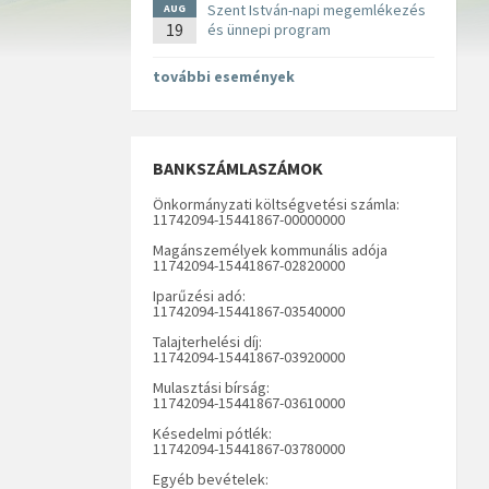
Szent István-napi megemlékezés
AUG
19
és ünnepi program
további események
BANKSZÁMLASZÁMOK
Önkormányzati költségvetési számla:
11742094-15441867-00000000
Magánszemélyek kommunális adója
11742094-15441867-02820000
Iparűzési adó:
11742094-15441867-03540000
Talajterhelési díj:
11742094-15441867-03920000
Mulasztási bírság:
11742094-15441867-03610000
Késedelmi pótlék:
11742094-15441867-03780000
Egyéb bevételek: