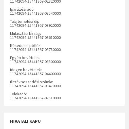
11742094-15441867-02820000
Iparűzési adó:
11742094-15441867-03540000
Talajterhelési díj:
11742094-15441867-03920000
Mulasztási bírság:
11742094-15441867-03610000
Késedelmi pótlék:
11742094-15441867-03780000
Egyéb bevételek:
11742094-15441867-08800000
Idegen bevételek:
11742094-15441867-04400000
Illetékbeszedési számla:
11742094-15441867-03470000
Telekadó:
11742094-15441867-02510000
HIVATALI KAPU