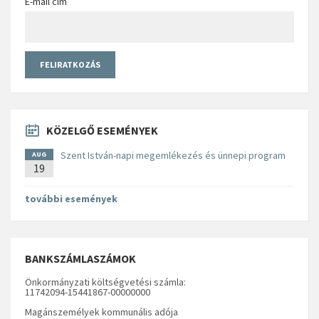
E-mail cím
KÖZELGŐ ESEMÉNYEK
Szent István-napi megemlékezés és ünnepi program
AUG
19
további események
BANKSZÁMLASZÁMOK
Önkormányzati költségvetési számla:
11742094-15441867-00000000
Magánszemélyek kommunális adója