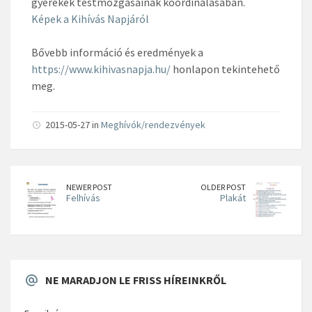
gyerekek testmozgásainak koordinálásában.
Képek a Kihívás Napjáról
Bővebb információ és eredmények a
https://www.kihivasnapja.hu/
honlapon tekintehető
meg.
2015-05-27 in
Meghívók/rendezvények
NEWER POST
OLDER POST
Felhívás
Plakát
NE MARADJON LE FRISS HÍREINKRŐL