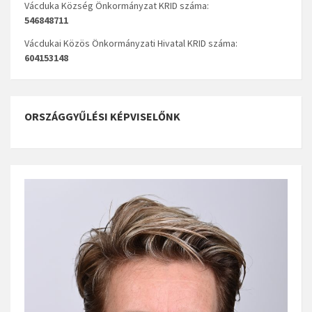
Vácduka Község Önkormányzat KRID száma:
546848711
Vácdukai Közös Önkormányzati Hivatal KRID száma:
604153148
ORSZÁGGYŰLÉSI KÉPVISELŐNK