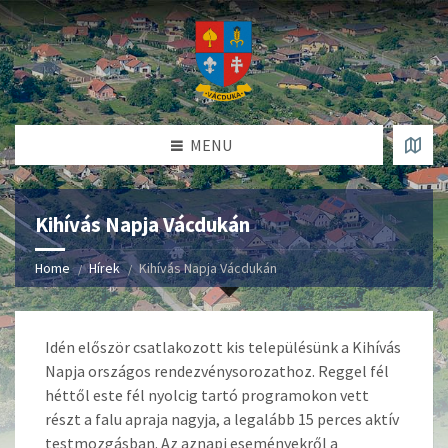
MENU
Kihívás Napja Vácdukán
Home
Hírek
Kihívás Napja Vácdukán
Idén először csatlakozott kis településünk a Kihívás
Napja országos rendezvénysorozathoz. Reggel fél
héttől este fél nyolcig tartó programokon vett
részt a falu apraja nagyja, a legalább 15 perces aktív
testmozgásban. Az aznapi eseményekről a