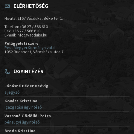
ELÉRHETŐSÉG
Hivatal 2167 Vácduka, Béke tér 1.
Telefon: +36 27 / 566 610
Fax: +36 27 / 566 610
E-mail: info@vacduka.hu
Felügyeleti szerv
Pest Megyei Kormányhivatal
1052 Budapest, Városháza utca 7.
ÜGYINTÉZÉS
Jónásné Héder Hedvig
aljegyző
Kovács Krisztina
igazgatási ügyintéző
Vasasné Gödöllői Petra
pénzügyi ügyintéző
Broda Krisztina