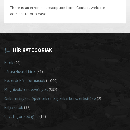
There is an error in subscription form. Contact website
administrator please.
HÍR KATEGÓRIÁK
Hírek
(26)
Járási Hivatal hírei
(41)
Közérdekű információk
(1 060)
Meghívók/rendezvények
(392)
Önkormányzati épületek energetikai korszerűsítése
(2)
Pályázatok
(82)
Uncategorized @hu
(15)