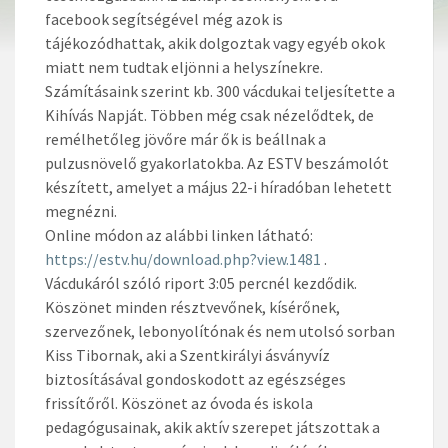
facebook segítségével még azok is
tájékozódhattak, akik dolgoztak vagy egyéb okok
miatt nem tudtak eljönni a helyszínekre.
Számításaink szerint kb. 300 vácdukai teljesítette a
Kihívás Napját. Többen még csak nézelődtek, de
remélhetőleg jövőre már ők is beállnak a
pulzusnövelő gyakorlatokba. Az ESTV beszámolót
készített, amelyet a május 22-i híradóban lehetett
megnézni.
Online módon az alábbi linken látható:
https://estv.hu/download.php?view.1481
.
Vácdukáról szóló riport 3:05 percnél kezdődik.
Köszönet minden résztvevőnek, kísérőnek,
szervezőnek, lebonyolítónak és nem utolsó sorban
Kiss Tibornak, aki a Szentkirályi ásványvíz
biztosításával gondoskodott az egészséges
frissítőről. Köszönet az óvoda és iskola
pedagógusainak, akik aktív szerepet játszottak a