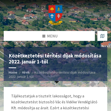
MENU
Közétkeztetési térítési díjak módosítása
2022. január 1-től
Home
Hírek
Közétkeztetési térítési díjak módosítása
2022. január 1-től
Tájékoztatjuk a tisztelt lakosságot, hogy a
közétkeztetést biztosító Vác és Vidéke Vendéglátó
Kft. módosítja az árait. Ezért a közétkeztetési