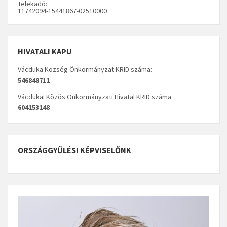
Telekadó:
11742094-15441867-02510000
HIVATALI KAPU
Vácduka Község Önkormányzat KRID száma:
546848711
Vácdukai Közös Önkormányzati Hivatal KRID száma:
604153148
ORSZÁGGYŰLÉSI KÉPVISELŐNK