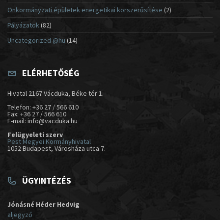
Önkormányzati épületek energetikai korszerűsítése
(2)
Pályázatok
(82)
Uncategorized @hu
(14)
ELÉRHETŐSÉG
Hivatal 2167 Vácduka, Béke tér 1.
Telefon: +36 27 / 566 610
Fax: +36 27 / 566 610
E-mail: info@vacduka.hu
Felügyeleti szerv
Pest Megyei Kormányhivatal
1052 Budapest, Városháza utca 7.
ÜGYINTÉZÉS
Jónásné Héder Hedvig
aljegyző