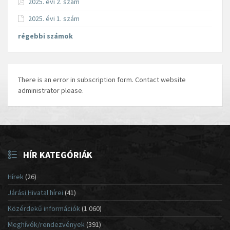
2025. évi 2. szám
2025. évi 1. szám
régebbi számok
There is an error in subscription form. Contact website
administrator please.
HÍR KATEGÓRIÁK
Hírek
(26)
Járási Hivatal hírei
(41)
Közérdekű információk
(1 060)
Meghívók/rendezvények
(391)