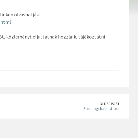
linken olvashatják:
.html
iót, közleményt eljuttatnak hozzánk, tájékoztatni
OLDER POST
Farsangi kalandtúra