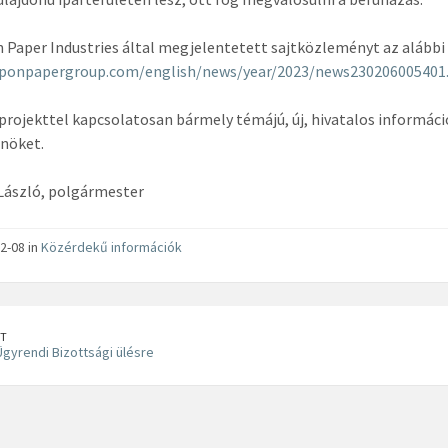
 Paper Industries által megjelentetett sajtközleményt az alábbi 
ponpapergroup.com/english/news/year/2023/news230206005401
projekttel kapcsolatosan bármely témájú, új, hivatalos informác
nöket.
László, polgármester
2-08 in
Közérdekű információk
T
gyrendi Bizottsági ülésre