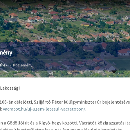
mény
Hírek
Közlemény
 Lakosság!
2.06-án délelőtti, Szijjártó Péter külügyminiszter úr bejelentésév
l:
vacratot.hu/uj-uzem-letesul-vacratoton/.
ín a Gödöllői út és a Kígyó-hegy közötti, Vácrátót közigazgatási
ajdonú iparterületen lesz, ott fog megvalósulni a beruházás.