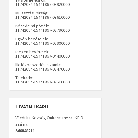
11742094-15441867-03920000
Mulasztási bírság:
11742094-15441867-03610000
Késedelmi pótlék:
11742094-15441867-03780000
Egyéb bevételek:
11742094-15441867-08800000
Idegen bevételek:
11742094-15441867-04400000
Illetékbeszedési számla:
11742094-15441867-03470000
Telekadó:
11742094-15441867-02510000
HIVATALI KAPU
Vácduka Község Önkormányzat KRID
száma:
546848711