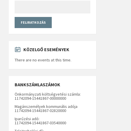
KÖZELGŐ ESEMÉNYEK
There are no events at this time.
BANKSZÁMLASZÁMOK
Önkormányzati költségvetési számla:
11742094-15441867-00000000
Magánszemélyek kommunális adója
11742094-15441867-02820000
Iparűzési adó:
11742094-15441867-03540000
Talajterhelési díj: