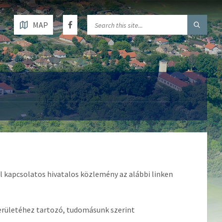
MAP
el kapcsolatos hivatalos közlemény az alábbi linken
 területéhez tartozó, tudomásunk szerint