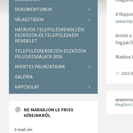
DOKUMENTUMOK
A Nippon
VÁLASZTÁSOK
www.nip
HATÁLYOS TELEPÜLÉSRENDEZÉSI
ESZKÖZÖK ÉS TELEPÜLÉSKÉPI
Amint a 
RENDELET
fogjuk Ö
TELEPÜLÉSRENDEZÉSI ESZKÖZÖK
FELÜLVIZSGÁLATA 2026.
Makkos 
NYERTES PÁLYÁZATAINK
2023-0
GALÉRIA
KAPCSOLAT
NEWER POS
Meghívó Ü
NE MARADJON LE FRISS
HÍREINKRŐL
E-mail cím