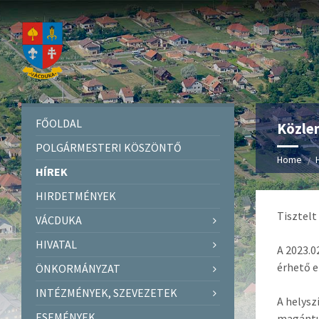
FŐOLDAL
Közle
POLGÁRMESTERI KÖSZÖNTŐ
Home
HÍREK
HIRDETMÉNYEK
Tisztelt
VÁCDUKA
HIVATAL
A 2023.0
érhető e
ÖNKORMÁNYZAT
INTÉZMÉNYEK, SZEVEZETEK
A helysz
ESEMÉNYEK
magántul