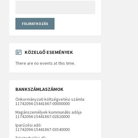
KÖZELGŐ ESEMÉNYEK
There are no events at this time.
BANKSZÁMLASZÁMOK
Önkormányzati költségvetési számla:
11742094-15441867-00000000
Magánszemélyek kommunális adója
11742094-15441867-02820000
Iparűzési adó:
11742094-15441867-03540000
Talajterhelési díj: