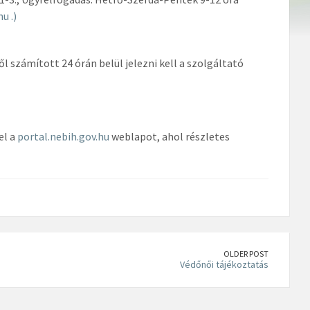
u .)
ől számított 24 órán belül jelezni kell a szolgáltató
el a
portal.nebih.gov.hu
weblapot, ahol részletes
OLDER POST
Védőnői tájékoztatás