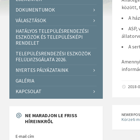
között, 
DOKUMENTUMOK
A ház
VÁLASZTÁSOK
ASP, 
HATÁLYOS TELEPÜLÉSRENDEZÉSI
állatorv
ESZKÖZÖK ÉS TELEPÜLÉSKÉPI
RENDELET
A ser
TELEPÜLÉSRENDEZÉSI ESZKÖZÖK
FELÜLVIZSGÁLATA 2026.
Amennyib
informác
NYERTES PÁLYÁZATAINK
GALÉRIA
2018-0
KAPCSOLAT
NE MARADJON LE FRISS
NEWER POS
Körzeti m
HÍREINKRŐL
E-mail cím