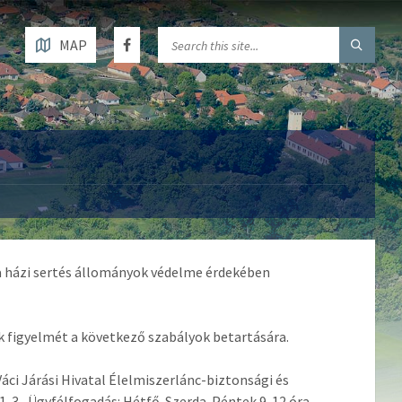
MAP
a házi sertés állományok védelme érdekében
k figyelmét a következő szabályok betartására.
Váci Járási Hivatal Élelmiszerlánc-biztonsági és
1-3., Ügyfélfogadás: Hétfő-Szerda-Péntek 9-12 óra