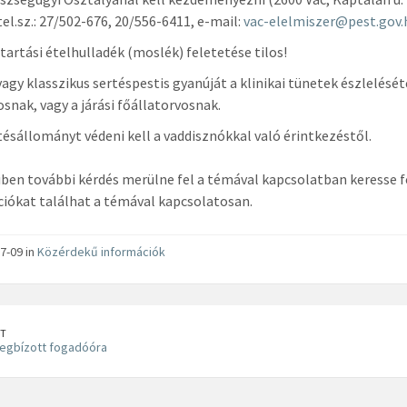
tel.sz.: 27/502-676, 20/556-6411, e-mail:
vac-elelmiszer@pest.gov.h
tartási ételhulladék (moslék) feletetése tilos!
vagy klasszikus sertéspestis gyanúját a klinikai tünetek észlelését
osnak, vagy a járási főállatorvosnak.
tésállományt védeni kell a vaddisznókkal való érintkezéstől.
en további kérdés merülne fel a témával kapcsolatban keresse f
iókat találhat a témával kapcsolatosan.
7-09 in
Közérdekű információk
T
egbízott fogadóóra