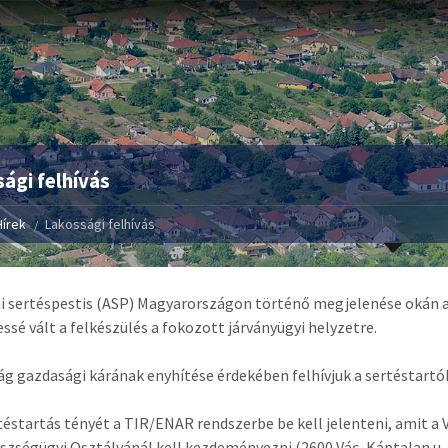
ági felhívás
Hírek
Lakossági felhívás
ai sertéspestis (ASP) Magyarországon történő megjelenése okán 
ssé vált a felkészülés a fokozott járványügyi helyzetre.
ág gazdasági kárának enyhítése érdekében felhívjuk a sertéstartó
téstartás tényét a TIR/ENAR rendszerbe be kell jelenteni, amit a 
szségügyi Osztályánál kell kezdeményezni (2600 Vác, Káptalan u. 