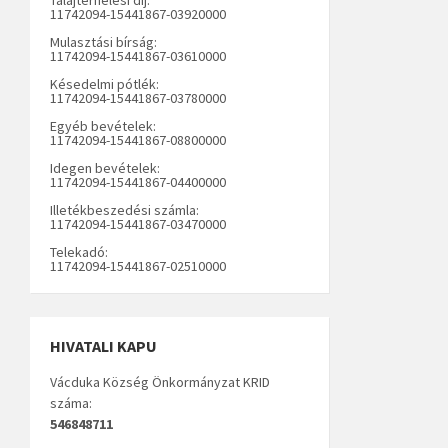
11742094-15441867-03920000
Mulasztási bírság:
11742094-15441867-03610000
Késedelmi pótlék:
11742094-15441867-03780000
Egyéb bevételek:
11742094-15441867-08800000
Idegen bevételek:
11742094-15441867-04400000
Illetékbeszedési számla:
11742094-15441867-03470000
Telekadó:
11742094-15441867-02510000
HIVATALI KAPU
Vácduka Község Önkormányzat KRID
száma:
546848711