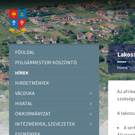
FŐOLDAL
Lakoss
POLGÁRMESTERI KÖSZÖNTŐ
Home
HÍREK
HIRDETMÉNYEK
Az afrik
VÁCDUKA
szüksége
HIVATAL
A lakoss
ÖNKORMÁNYZAT
INTÉZMÉNYEK, SZEVEZETEK
A ser
ESEMÉNYEK
Állategé