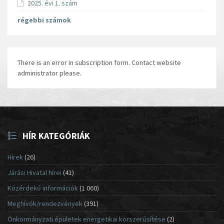
2025. évi 1. szám
régebbi számok
There is an error in subscription form. Contact website
administrator please.
HÍR KATEGÓRIÁK
Hírek
(26)
Járási Hivatal hírei
(41)
Közérdekű információk
(1 060)
Meghívók/rendezvények
(391)
Önkormányzati épületek energetikai korszerűsítése
(2)