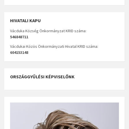
HIVATALI KAPU
Vácduka Község Önkormányzat KRID száma:
546848711
Vácdukai Közös Önkormányzati Hivatal KRID száma:
604153148
ORSZÁGGYŰLÉSI KÉPVISELŐNK