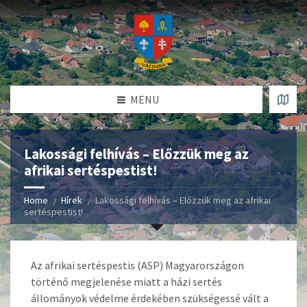
MENU
Lakossági felhívás – Előzzük meg az
afrikai sertéspestist!
Home
Hírek
Lakossági felhívás – Előzzük meg az afrikai
sertéspestist!
Az afrikai sertéspestis (ASP) Magyarországon
történő megjelenése miatt a házi sertés
állományok védelme érdekében szükségessé vált a