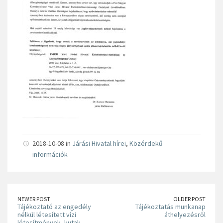
2018-10-08 in
Járási Hivatal hírei
,
Közérdekű
információk
NEWER POST
OLDER POST
Tájékoztató az engedély
Tájékoztatás munkanap
nélkül létesített vízi
áthelyezésről
létesítmények, kutak