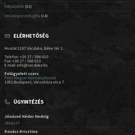
Pályázatok
(82)
Uncategorized @hu
(14)
ELÉRHETŐSÉG
Hivatal 2167 Vácduka, Béke tér 1.
Telefon: +36 27 / 566 610
Fax: +36 27 / 566 610
E-mail: info@vacduka.hu
Felügyeleti szerv
Pest Megyei Kormányhivatal
1052 Budapest, Városháza utca 7.
ÜGYINTÉZÉS
Jónásné Héder Hedvig
aljegyző
Kovács Krisztina