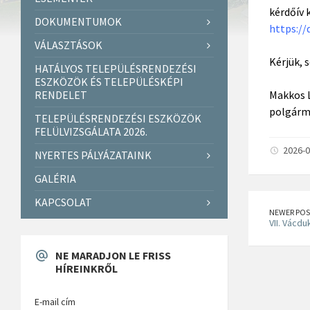
kérdőív 
DOKUMENTUMOK
https:/
VÁLASZTÁSOK
Kérjük, 
HATÁLYOS TELEPÜLÉSRENDEZÉSI
ESZKÖZÖK ÉS TELEPÜLÉSKÉPI
RENDELET
Makkos 
polgárm
TELEPÜLÉSRENDEZÉSI ESZKÖZÖK
FELÜLVIZSGÁLATA 2026.
2026-0
NYERTES PÁLYÁZATAINK
GALÉRIA
KAPCSOLAT
NEWER POS
VII. Vácdu
NE MARADJON LE FRISS
HÍREINKRŐL
E-mail cím