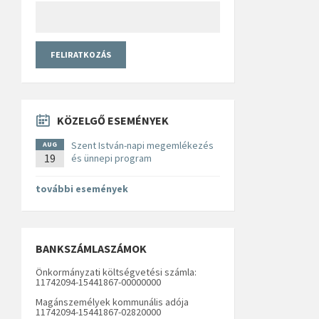
KÖZELGŐ ESEMÉNYEK
Szent István-napi megemlékezés
AUG
19
és ünnepi program
további események
BANKSZÁMLASZÁMOK
Önkormányzati költségvetési számla:
11742094-15441867-00000000
Magánszemélyek kommunális adója
11742094-15441867-02820000