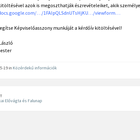
kitöltésével azok is megoszthatják észrevételeiket, akik személy
/docs.google.com/…/1FAIpQLSdnUTsHjKU…/viewform…
segítse Képviselőasszony munkáját a kérdőív kitöltésével!
László
ester
5-19 in
Közérdekű információk
T
kai Elővágta és Falunap