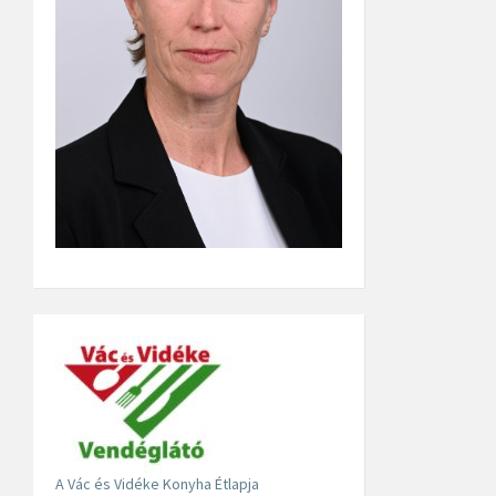
A Vác és Vidéke Konyha Étlapja