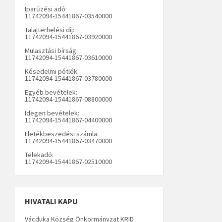
Iparűzési adó:
11742094-15441867-03540000
Talajterhelési díj:
11742094-15441867-03920000
Mulasztási bírság:
11742094-15441867-03610000
Késedelmi pótlék:
11742094-15441867-03780000
Egyéb bevételek:
11742094-15441867-08800000
Idegen bevételek:
11742094-15441867-04400000
Illetékbeszedési számla:
11742094-15441867-03470000
Telekadó:
11742094-15441867-02510000
HIVATALI KAPU
Vácduka Község Önkormányzat KRID