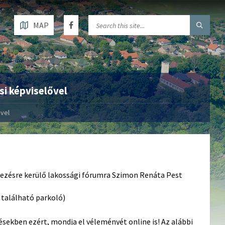
MAP
i képviselővel
vel
zésre kerülő lakossági fórumra Szimon Renáta Pest
e található parkoló)
ésekben ezért, mondja el véleményét online is! Az alábbi