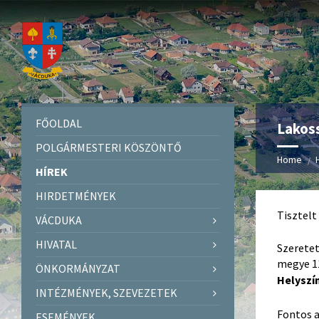
FŐOLDAL
Lakoss
POLGÁRMESTERI KÖSZÖNTŐ
Home
HÍREK
HIRDETMÉNYEK
Tisztelt
VÁCDUKA
HIVATAL
Szeretet
megye 11
ÖNKORMÁNYZAT
Helyszí
INTÉZMÉNYEK, SZEVEZETEK
Fontos a
ESEMÉNYEK