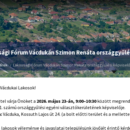
ági Fórum Vácdukán Szimon Renáta országgyűlés
Hírek
Lakossági Fórum Vácdukán Szimon Renáta országgyűlési képviselő
 Vácdukai Lakosok!
tel várja Önöket a
2026. május 23-án, 9:00–10:30
között megrende
. számú országgyűlési egyéni választókerületének képviselője.
n:
Vácduka, Kossuth Lajos út 24. (a bolt előtti terület és a mellett
 lakosok véleménye és javaslatai településünk jövőjét érintő kérd