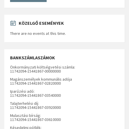
KÖZELGŐ ESEMÉNYEK
There are no events at this time.
BANKSZÁMLASZÁMOK
Önkormányzati költségvetési számla:
11742094-15441867-00000000
Magánszemélyek kommunális adója
11742094-15441867-02820000
Iparűzési adó:
11742094-15441867-03540000
Talajterhelési díj:
11742094-15441867-03920000
Mulasztási bírság:
11742094-15441867-03610000
Késedelmi pótlék: