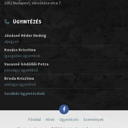
1052 Budapest, Városháza utca 7.
ÜGYINTÉZÉS
Jónásné Héder Hedvig
aljegyző
Kovács Krisztina
igazgatási ügyintéző
Vasasné Gödöllői Petra
pénzügyi ügyintéző
Broda Krisztina
adóügyi ügyintéző
további ügyintézőink
Főoldal
Hírek
Ügyintézés
Események