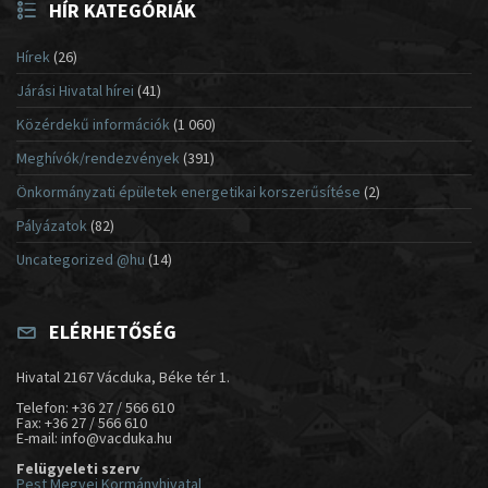
HÍR KATEGÓRIÁK
Hírek
(26)
Járási Hivatal hírei
(41)
Közérdekű információk
(1 060)
Meghívók/rendezvények
(391)
Önkormányzati épületek energetikai korszerűsítése
(2)
Pályázatok
(82)
Uncategorized @hu
(14)
ELÉRHETŐSÉG
Hivatal 2167 Vácduka, Béke tér 1.
Telefon: +36 27 / 566 610
Fax: +36 27 / 566 610
E-mail: info@vacduka.hu
Felügyeleti szerv
Pest Megyei Kormányhivatal