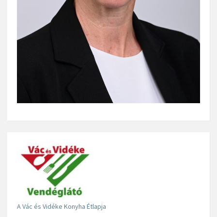
A Vác és Vidéke Konyha Étlapja