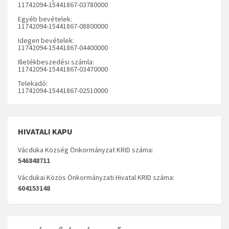
11742094-15441867-03780000
Egyéb bevételek:
11742094-15441867-08800000
Idegen bevételek:
11742094-15441867-04400000
Illetékbeszedési számla:
11742094-15441867-03470000
Telekadó:
11742094-15441867-02510000
HIVATALI KAPU
Vácduka Község Önkormányzat KRID száma:
546848711
Vácdukai Közös Önkormányzati Hivatal KRID száma:
604153148