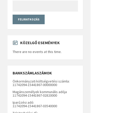
KÖZELGŐ ESEMÉNYEK
There are no events at this time.
BANKSZÁMLASZÁMOK
Önkormányzati költségvetési számla:
11742094-15441867-00000000
Magánszemélyek kommunális adója
11742094-15441867-02820000
Iparűzési adó:
11742094-15441867-03540000
Talajterhelési díj: