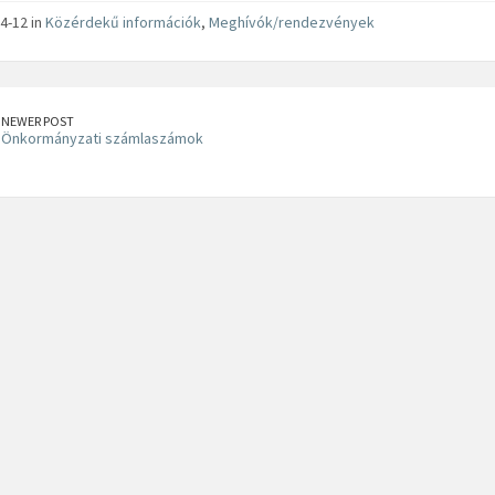
4-12 in
Közérdekű információk
,
Meghívók/rendezvények
NEWER POST
Önkormányzati számlaszámok