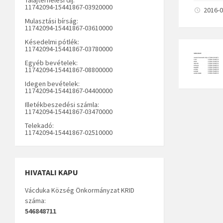
11742094-15441867-03920000
2016-0
Mulasztási bírság:
11742094-15441867-03610000
Késedelmi pótlék:
11742094-15441867-03780000
Egyéb bevételek:
11742094-15441867-08800000
Idegen bevételek:
11742094-15441867-04400000
Illetékbeszedési számla:
11742094-15441867-03470000
Telekadó:
11742094-15441867-02510000
HIVATALI KAPU
Vácduka Község Önkormányzat KRID
száma:
546848711