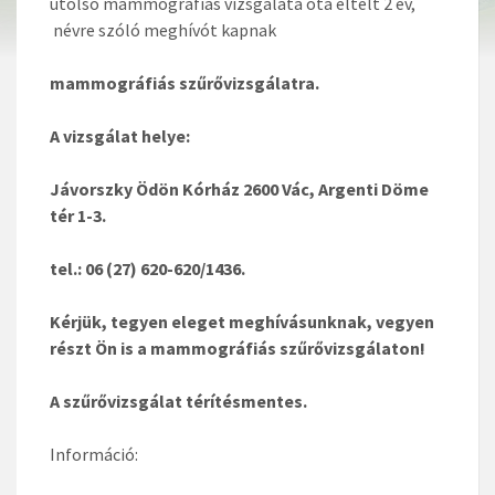
utolsó mammográfiás vizsgálata óta eltelt 2 év,
névre szóló meghívót kapnak
mammográfiás szűrővizsgálatra.
A vizsgálat helye:
Jávorszky Ödön Kórház 2600 Vác, Argenti Döme
tér 1-3.
tel.: 06 (27) 620-620/1436.
Kérjük, tegyen eleget meghívásunknak, vegyen
részt Ön is a mammográfiás szűrővizsgálaton!
A szűrővizsgálat térítésmentes.
Információ: