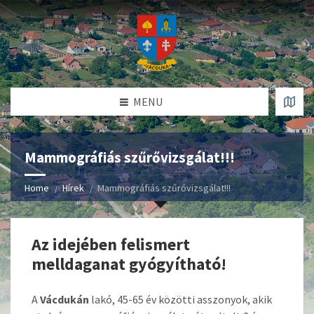
MENU
Mammográfiás szűrővizsgálat!!!
Home
Hírek
Mammográfiás szűrővizsgálat!!!
Az idejében felismert
melldaganat gyógyítható!
A
Vácdukán
lakó, 45-65 év közötti asszonyok, akik