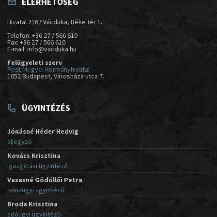
ELÉRHETŐSÉG
Hivatal 2167 Vácduka, Béke tér 1.
Telefon: +36 27 / 566 610
Fax: +36 27 / 566 610
E-mail: info@vacduka.hu
Felügyeleti szerv
Pest Megyei Kormányhivatal
1052 Budapest, Városháza utca 7.
ÜGYINTÉZÉS
Jónásné Héder Hedvig
aljegyző
Kovács Krisztina
igazgatási ügyintéző
Vasasné Gödöllői Petra
pénzügyi ügyintéző
Broda Krisztina
adóügyi ügyintéző