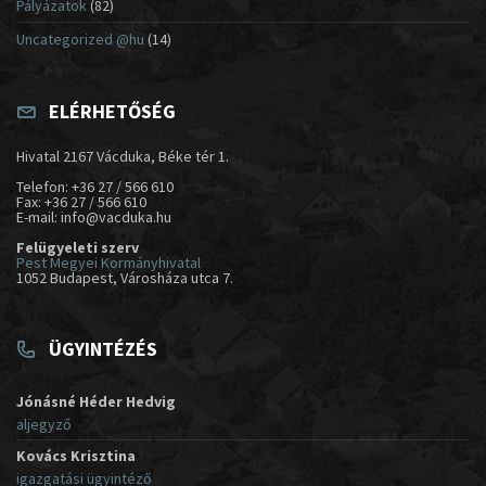
Pályázatok
(82)
Uncategorized @hu
(14)
ELÉRHETŐSÉG
Hivatal 2167 Vácduka, Béke tér 1.
Telefon: +36 27 / 566 610
Fax: +36 27 / 566 610
E-mail: info@vacduka.hu
Felügyeleti szerv
Pest Megyei Kormányhivatal
1052 Budapest, Városháza utca 7.
ÜGYINTÉZÉS
Jónásné Héder Hedvig
aljegyző
Kovács Krisztina
igazgatási ügyintéző