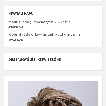
HIVATALI KAPU
Vácduka Község Önkormányzat KRID száma:
546848711
Vácdukai Közös Önkormányzati Hivatal KRID száma:
604153148
ORSZÁGGYŰLÉSI KÉPVISELŐNK