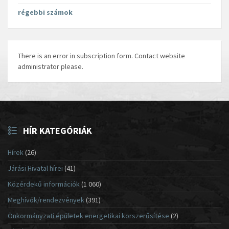
régebbi számok
There is an error in subscription form. Contact website
administrator please.
HÍR KATEGÓRIÁK
Hírek
(26)
Járási Hivatal hírei
(41)
Közérdekű információk
(1 060)
Meghívók/rendezvények
(391)
Önkormányzati épületek energetikai korszerűsítése
(2)