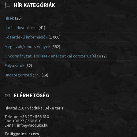
HÍR KATEGÓRIÁK
Hírek
(26)
Járási Hivatal hírei
(41)
Közérdekű információk
(1 060)
Meghívók/rendezvények
(392)
Önkormányzati épületek energetikai korszerűsítése
(2)
Pályázatok
(82)
Uncategorized @hu
(14)
ELÉRHETŐSÉG
Hivatal 2167 Vácduka, Béke tér 1.
Telefon: +36 27 / 566 610
Fax: +36 27 / 566 610
E-mail: info@vacduka.hu
Felügyeleti szerv