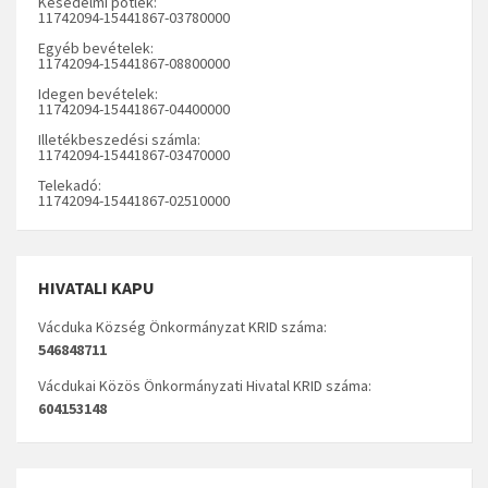
Késedelmi pótlék:
11742094-15441867-03780000
Egyéb bevételek:
11742094-15441867-08800000
Idegen bevételek:
11742094-15441867-04400000
Illetékbeszedési számla:
11742094-15441867-03470000
Telekadó:
11742094-15441867-02510000
HIVATALI KAPU
Vácduka Község Önkormányzat KRID száma:
546848711
Vácdukai Közös Önkormányzati Hivatal KRID száma:
604153148