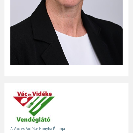
A Vác és Vidéke Konyha Étlapja