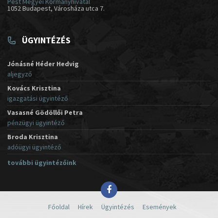
Pest Megyei Kormányhivatal
1052 Budapest, Városháza utca 7.
ÜGYINTÉZÉS
Jónásné Héder Hedvig
aljegyző
Kovács Krisztina
igazgatási ügyintéző
Vasasné Gödöllői Petra
pénzügyi ügyintéző
Broda Krisztina
adóügyi ügyintéző
további ügyintézőink
Főoldal
Hírek
Ügyintézés
Események