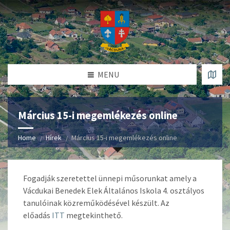
MENU
Március 15-i megemlékezés online
Home
Hírek
Március 15-i megemlékezés online
Fogadják szeretettel ünnepi műsorunkat amely a
Vácdukai Benedek Elek Általános Iskola 4. osztályos
tanulóinak közreműködésével készült. Az
előadás
ITT
megtekinthető.