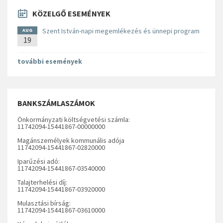
KÖZELGŐ ESEMÉNYEK
Szent István-napi megemlékezés és ünnepi program
AUG
19
további események
BANKSZÁMLASZÁMOK
Önkormányzati költségvetési számla:
11742094-15441867-00000000
Magánszemélyek kommunális adója
11742094-15441867-02820000
Iparűzési adó:
11742094-15441867-03540000
Talajterhelési díj:
11742094-15441867-03920000
Mulasztási bírság:
11742094-15441867-03610000