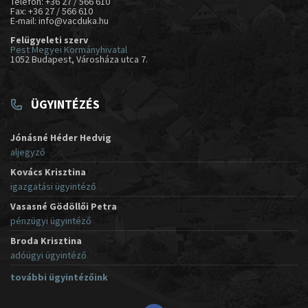
Telefon: +36 27 / 566 610
Fax: +36 27 / 566 610
E-mail: info@vacduka.hu
Felügyeleti szerv
Pest Megyei Kormányhivatal
1052 Budapest, Városháza utca 7.
ÜGYINTÉZÉS
Jónásné Héder Hedvig
aljegyző
Kovács Krisztina
igazgatási ügyintéző
Vasasné Gödöllői Petra
pénzügyi ügyintéző
Broda Krisztina
adóügyi ügyintéző
további ügyintézőink