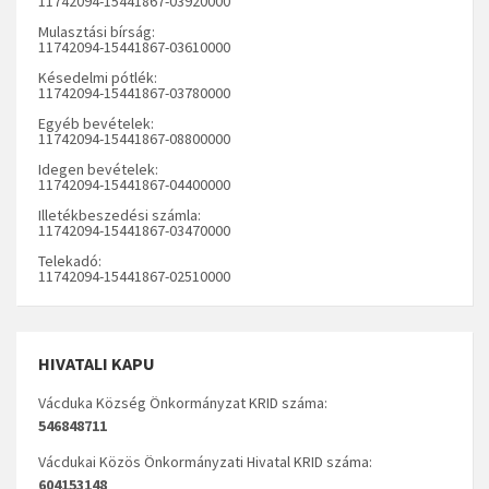
11742094-15441867-03920000
Mulasztási bírság:
11742094-15441867-03610000
Késedelmi pótlék:
11742094-15441867-03780000
Egyéb bevételek:
11742094-15441867-08800000
Idegen bevételek:
11742094-15441867-04400000
Illetékbeszedési számla:
11742094-15441867-03470000
Telekadó:
11742094-15441867-02510000
HIVATALI KAPU
Vácduka Község Önkormányzat KRID száma:
546848711
Vácdukai Közös Önkormányzati Hivatal KRID száma:
604153148