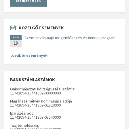
KÖZELGŐ ESEMÉNYEK
Szent István-napi megemlékezés és ünnepi program
AUG
19
további események
BANKSZÁMLASZÁMOK
Önkormányzati költségvetési számla:
11742094-15441867-00000000
Magánszemélyek kommunális adója
11742094-15441867-02820000
Iparűzési adó:
11742094-15441867-03540000
Talajterhelési díj: