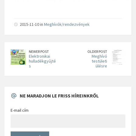
2015-11-10 in
Meghívók/rendezvények
NEWER POST
OLDER POST
Elektronikai
Meghívó
hulladékgyűjté
testületi
s
ülésre
NE MARADJON LE FRISS HÍREINKRŐL
E-mail cím