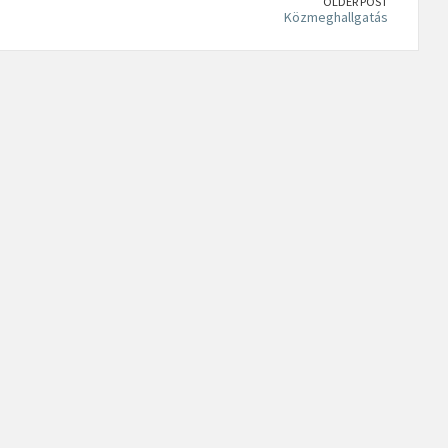
OLDER POST
Közmeghallgatás