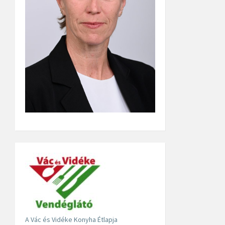
A Vác és Vidéke Konyha Étlapja