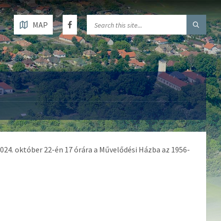
MAP
24. október 22-én 17 órára a Művelődési Házba az 1956-