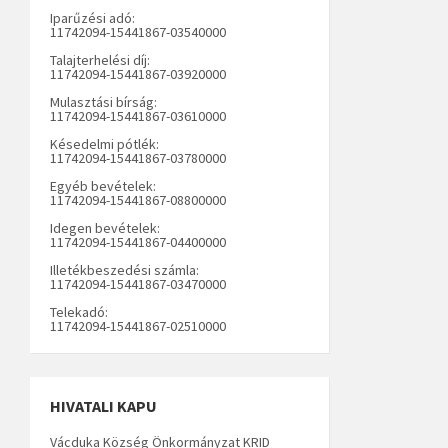
Iparűzési adó:
11742094-15441867-03540000
Talajterhelési díj:
11742094-15441867-03920000
Mulasztási bírság:
11742094-15441867-03610000
Késedelmi pótlék:
11742094-15441867-03780000
Egyéb bevételek:
11742094-15441867-08800000
Idegen bevételek:
11742094-15441867-04400000
Illetékbeszedési számla:
11742094-15441867-03470000
Telekadó:
11742094-15441867-02510000
HIVATALI KAPU
Vácduka Község Önkormányzat KRID