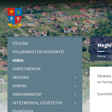
FŐOLDAL
Meghív
POLGÁRMESTERI KÖSZÖNTŐ
Home
HÍREK
HIRDETMÉNYEK
Vácduka 
VÁCDUKA
os forra
HIVATAL
Szerete
ÖNKORMÁNYZAT
INTÉZMÉNYEK, SZEVEZETEK
ESEMÉNYEK