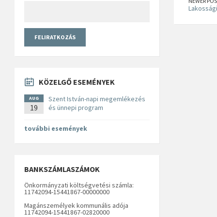
NEWER POS
Lakossági
KÖZELGŐ ESEMÉNYEK
Szent István-napi megemlékezés
AUG
19
és ünnepi program
további események
BANKSZÁMLASZÁMOK
Önkormányzati költségvetési számla:
11742094-15441867-00000000
Magánszemélyek kommunális adója
11742094-15441867-02820000