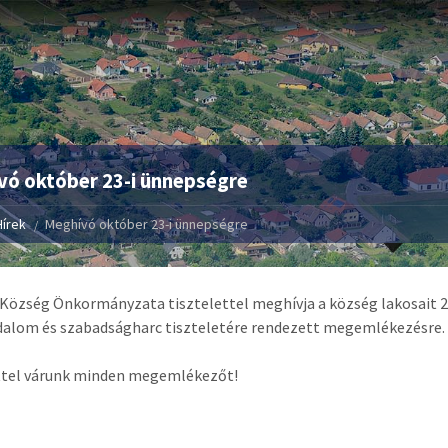
ó október 23-i ünnepségre
Hírek
Meghívó október 23-i ünnepségre
Község Önkormányzata tisztelettel meghívja a község lakosait 20
dalom és szabadságharc tiszteletére rendezett megemlékezésre.
ttel várunk minden megemlékezőt!