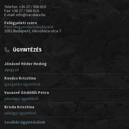
Telefon: +36 27 / 566 610
Fax: +36 27 / 566 610
E-mail: info@vacduka.hu
Felügyeleti szerv
Pest Megyei Kormányhivatal
1052 Budapest, Városháza utca 7.
ÜGYINTÉZÉS
Jónásné Héder Hedvig
aljegyző
Kovács Krisztina
igazgatási ügyintéző
Vasasné Gödöllői Petra
pénzügyi ügyintéző
Broda Krisztina
adóügyi ügyintéző
további ügyintézőink