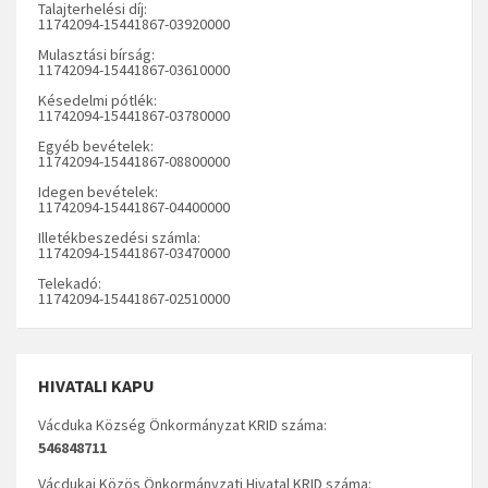
Talajterhelési díj:
11742094-15441867-03920000
Mulasztási bírság:
11742094-15441867-03610000
Késedelmi pótlék:
11742094-15441867-03780000
Egyéb bevételek:
11742094-15441867-08800000
Idegen bevételek:
11742094-15441867-04400000
Illetékbeszedési számla:
11742094-15441867-03470000
Telekadó:
11742094-15441867-02510000
HIVATALI KAPU
Vácduka Község Önkormányzat KRID száma:
546848711
Vácdukai Közös Önkormányzati Hivatal KRID száma: