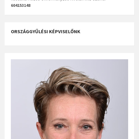
604153148
ORSZÁGGYŰLÉSI KÉPVISELŐNK