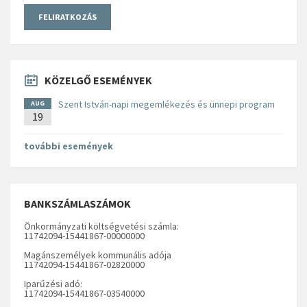
KÖZELGŐ ESEMÉNYEK
Szent István-napi megemlékezés és ünnepi program
AUG
19
további események
BANKSZÁMLASZÁMOK
Önkormányzati költségvetési számla:
11742094-15441867-00000000
Magánszemélyek kommunális adója
11742094-15441867-02820000
Iparűzési adó:
11742094-15441867-03540000